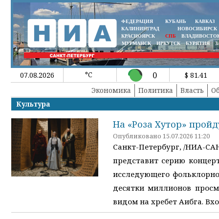
ФЕДЕРАЦИЯ
КУБАНЬ
КАВКАЗ
КАЛИНИНГРАД
НОВОСИБИРСК
КРАСНОЯРСК
СПБ
ВЛАДИВОСТО
МУРМАНСК
ИРКУТСК
БУРЯТИЯ
З
°C
0
07.08.2026
$ 81.41
Экономика
Политика
Власть
О
Культура
На «Роза Хутор» прой
Опубликовано 15.07.2026 11:20
Санкт-Петербург, /НИА-СА
представит серию концерт
исследующего фольклорно
десятки миллионов просм
видом на хребет Аибга. Вх