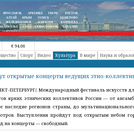
ЯРОСЛАВЛЬ
АРКТИКА
ТВЕРЬ
РОСТОВ
АЛТАЙ
КРЫМ
ТОМСК
КЕМЕРОВО
К
ЖЕЛЕЗНОГОРСК
ХАКАСИЯ
КАМЧАТКА
АБАЙКАЛЬЕ
САХА
СЕВАСТОПОЛЬ
САХАЛИН
€ 94.06
бщество
Спорт
Видео
Культура
В мире
Наука и образо
дут открытые концерты ведущих этно-коллекти
НКТ-ПЕТЕРБУРГ/. Международный фестиваль искусств дл
ов ярких этнических коллективов России — от ансамб
е наследие регионов страны, до мультинационального
отров. Выступления пройдут под открытым небом го
од на концерты — свободный.