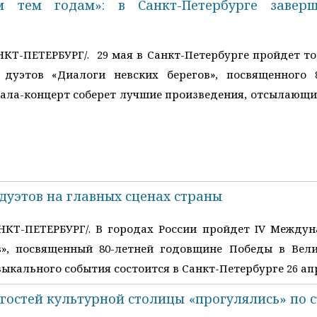
м тем годам»: в Санкт-Петербурге завер
НКТ-ПЕТЕРБУРГ/. 29 мая в Санкт-Петербурге пройдет т
 дуэтов «Диалоги невских берегов», посвященного
 Гала-концерт соберет лучшие произведения, отсылающи
дуэтов на главных сценах страны
АНКТ-ПЕТЕРБУРГ/. В городах России пройдет IV Между
в», посвященный 80-летней годовщине Победы в Вели
кального события состоится в Санкт-Петербурге 26 ап
гостей культурной столицы «прогулялись» по 