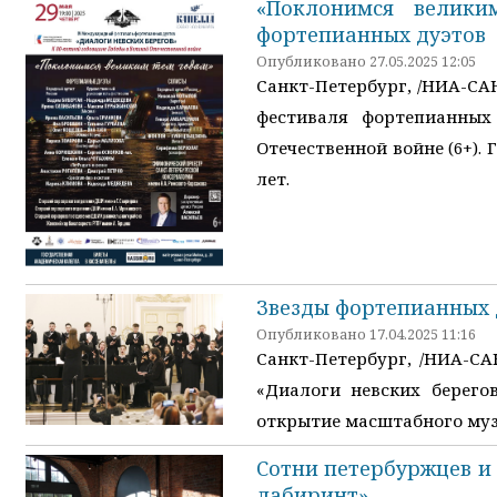
«Поклонимся велики
фортепианных дуэтов
Опубликовано 27.05.2025 12:05
Санкт-Петербург, /НИА-СА
фестиваля фортепианных
Отечественной войне (6+).
лет.
Звезды фортепианных 
Опубликовано 17.04.2025 11:16
Санкт-Петербург, /НИА-С
«Диалоги невских берего
открытие масштабного музы
Сотни петербуржцев и 
лабиринт»