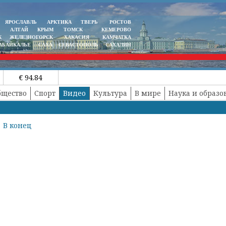
ЯРОСЛАВЛЬ
АРКТИКА
ТВЕРЬ
РОСТОВ
АЛТАЙ
КРЫМ
ТОМСК
КЕМЕРОВО
К
ЖЕЛЕЗНОГОРСК
ХАКАСИЯ
КАМЧАТКА
АБАЙКАЛЬЕ
САХА
СЕВАСТОПОЛЬ
САХАЛИН
€ 94.84
бщество
Спорт
Видео
Культура
В мире
Наука и образо
В конец