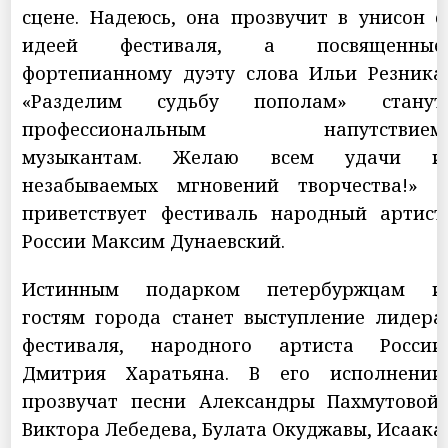
сцене. Надеюсь, она прозвучит в унисон с
идеей фестиваля, а посвященные
фортепианному дуэту слова Ильи Резника
«Разделим судьбу пополам» станут
профессиональным напутствием
музыкантам. Желаю всем удачи и
незабываемых мгновений творчества!» -
приветствует фестиваль народный артист
России Максим Дунаевский.
Истинным подарком петербуржцам и
гостям города станет выступление лидера
фестиваля, народного артиста России
Дмитрия Харатьяна. В его исполнении
прозвучат песни Александры Пахмутовой,
Виктора Лебедева, Булата Окуджавы, Исаака