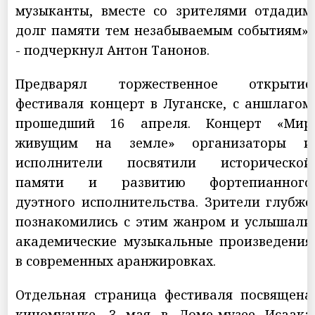
музыканты, вместе со зрителями отдадим
долг памяти тем незабываемым событиям»,
- подчеркнул Антон Танонов.
Предварял торжественное открытие
фестиваля концерт в Луганске, с аншлагом
прошедший 16 апреля. Концерт «Мир
живущим на земле» организаторы и
исполнители посвятили исторической
памяти и развитию фортепианного
дуэтного исполнительства. Зрители глубже
познакомились с этим жанром и услышали
академические музыкальные произведения
в современных аранжировках.
Отдельная страница фестиваля посвящена
киномузыке. 3 мая в Доме-музее Исаака