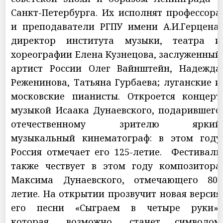
Санкт-Петербурга. Их исполнят профессора
и преподаватели РГПУ имени А.И.Герцена:
директор института музыки, театра и
хореографии Елена Кузнецова, заслуженный
артист России Олег Вайнштейн, Надежда
Реженинова, Татьяна Гурбаева; луганские и
московские пианисты. Откроется концерт
музыкой Исаака Дунаевского, подарившего
отечественному зрителю яркий
музыкальный кинематограф: в этом году
Россия отмечает его 125-летие. Фестиваль
также чествует в этом году композитора
Максима Дунаевского, отмечающего 80-
летие. На открытии прозвучит новая версия
его песни «Сыграем в четыре руки»,
которая, возможно, станет символом