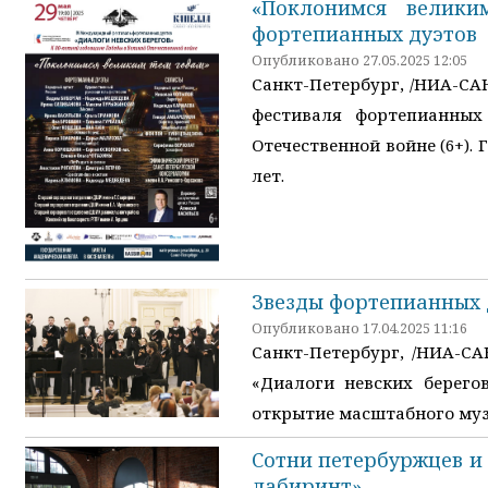
«Поклонимся велики
фортепианных дуэтов
Опубликовано 27.05.2025 12:05
Санкт-Петербург, /НИА-СА
фестиваля фортепианных
Отечественной войне (6+).
лет.
Звезды фортепианных 
Опубликовано 17.04.2025 11:16
Санкт-Петербург, /НИА-С
«Диалоги невских берего
открытие масштабного музы
Сотни петербуржцев и 
лабиринт»