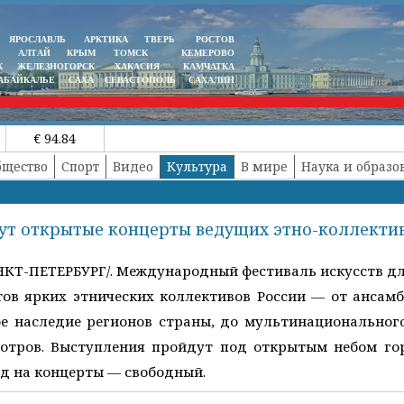
ЯРОСЛАВЛЬ
АРКТИКА
ТВЕРЬ
РОСТОВ
АЛТАЙ
КРЫМ
ТОМСК
КЕМЕРОВО
К
ЖЕЛЕЗНОГОРСК
ХАКАСИЯ
КАМЧАТКА
АБАЙКАЛЬЕ
САХА
СЕВАСТОПОЛЬ
САХАЛИН
€ 94.84
бщество
Спорт
Видео
Культура
В мире
Наука и образо
дут открытые концерты ведущих этно-коллекти
НКТ-ПЕТЕРБУРГ/. Международный фестиваль искусств дл
ов ярких этнических коллективов России — от ансамб
е наследие регионов страны, до мультинационального
отров. Выступления пройдут под открытым небом го
од на концерты — свободный.