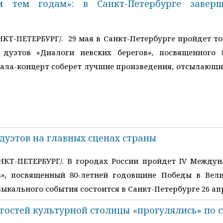
м тем годам»: в Санкт-Петербурге завер
НКТ-ПЕТЕРБУРГ/. 29 мая в Санкт-Петербурге пройдет т
 дуэтов «Диалоги невских берегов», посвященного
 Гала-концерт соберет лучшие произведения, отсылающи
дуэтов на главных сценах страны
АНКТ-ПЕТЕРБУРГ/. В городах России пройдет IV Между
в», посвященный 80-летней годовщине Победы в Вели
кального события состоится в Санкт-Петербурге 26 ап
гостей культурной столицы «прогулялись» по 