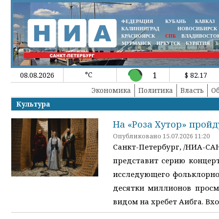
ФЕДЕРАЦИЯ
КУБАНЬ
КАВКАЗ
КАЛИНИНГРАД
НОВОСИБИРСК
КРАСНОЯРСК
СПБ
ВЛАДИВОСТО
МУРМАНСК
ИРКУТСК
БУРЯТИЯ
З
°C
1
08.08.2026
$ 82.17
Экономика
Политика
Власть
О
Культура
На «Роза Хутор» прой
Опубликовано 15.07.2026 11:20
Санкт-Петербург, /НИА-СА
представит серию концерт
исследующего фольклорно
десятки миллионов просм
видом на хребет Аибга. Вх