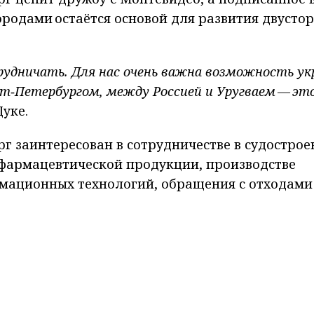
ородами остаётся основой для развития двусто
рудничать. Для нас очень важна возможность у
т‑Петербургом, между Россией и Уругваем — эт
уке.
г заинтересован в сотрудничестве в судострое
фармацевтической продукции, производстве
мационных технологий, обращения с отходами
вания. Губернатор предложил разработать план
ргом и Монтевидео. В числе инициатив - вопро
ния товарообмена, организации онлайн общен
 также приглашение уругвайских выпускников 