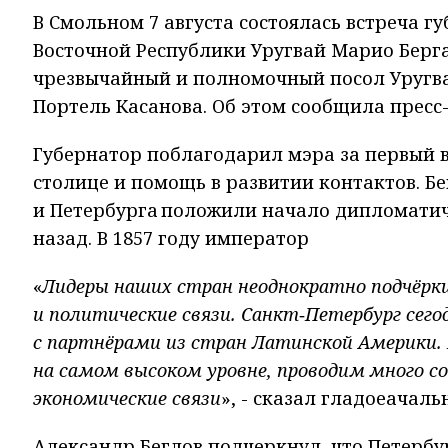
В Смольном 7 августа состоялась встреча 
Восточной Республики Уругвай Марио Берга
чрезвычайный и полномочный посол Уругва
Портель Касанова. Об этом сообщила пресс
Губернатор поблагодарил мэра за первый ви
столице и помощь в развитии контактов. Б
и Петербурга положили начало дипломатич
назад. В 1857 году император
«
Лидеры наших стран неоднократно подчёрки
и политические связи. Санкт‑Петербург сего
с партнёрами из стран Латинской Америки.
на самом высоком уровне, проводим много 
экономические связи
», - сказал гладоеачаль
Александр Беглов подчеркнул, что Петербу