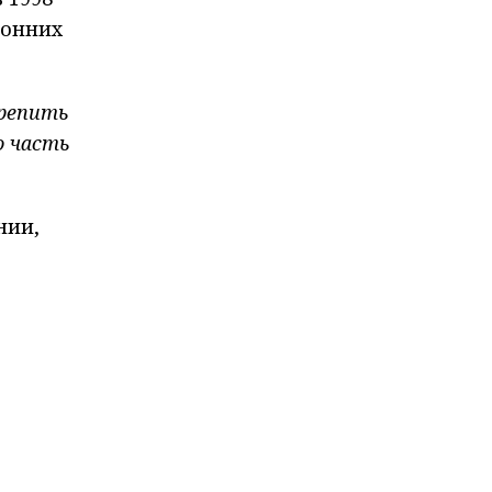
ронних
крепить
о часть
нии,
с
ия
на