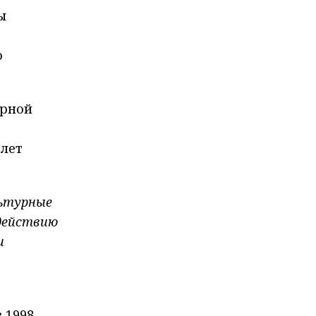
ы
о
ерной
 лет
льтурные
одействию
и
 1998