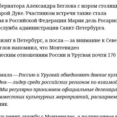
губернатора Александра Беглова с мэром столиц
рой Дуке. Участником встречи также стала
я в Российской Федерации Мария дель Росари
-служба администрации Санкт-Петербурга.
зит в Петербург, а посла — за внимание к Сев
еглов напомнил, что Монтевидео
еским отношениям России и Уругвая почти 170
вали — Россию и Уругвай объединяют давние ку
дня — лидер среди российских регионов по взаим
 Мы регулярно принимаем официальные делегаци
совместных культурных мероприятий, расширяем
ник.
рг ценит дружбу с Монтевидео, а подписанное в