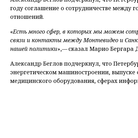
году соглашение о сотрудничестве между г
отношений.
«
Есть много сфер, в которых мы можем сот
связи и контакты между Монтевидео и Санк
нашей политики
»,— сказал Марио Бергара Д
Александр Беглов подчеркнул, что Петербур
энергетическом машиностроении, выпуске 
медицинского оборудования, сферах инфор
и водоочистки, высшего и среднего образо
по развитию сотрудничества между Петербу
открытия контейнерной линии для повыше
школьников, изучающих испанский язык, а
праздник «Алые паруса».