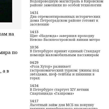
Водопроводную магистраль в Кировском
районе заменили по особой технологии
14:31
Два отремонтированных исторических
дома Петроградском районе готовят к
заселению
14:13
кам на
Щит «Надежда» завершил проходку
Невско-Василеостровской линии метро
10:56
В Петербурге принят единый Стандарт
 мира по
помощи маломобильным пассажирам
04:29
«Роза Хутор» развивает
гастрономический туризм: ужины под
 а в
звёздами, шеф-тейблы и пикники в
горах
14:34
В Петербурге стартует XIV летняя
Спартакиада «Газпрома»
14:17
Льготный займ для МСБ на покупку
техники петербургского производства