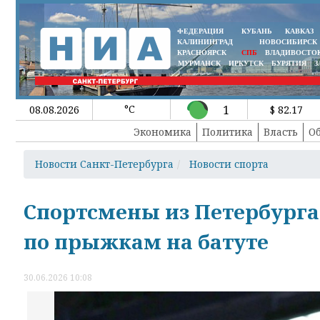
ФЕДЕРАЦИЯ
КУБАНЬ
КАВКАЗ
КАЛИНИНГРАД
НОВОСИБИРСК
КРАСНОЯРСК
СПБ
ВЛАДИВОСТО
МУРМАНСК
ИРКУТСК
БУРЯТИЯ
З
°C
1
08.08.2026
$ 82.17
Экономика
Политика
Власть
О
Новости Санкт-Петербурга
Новости спорта
Спортсмены из Петербурга
по прыжкам на батуте
30.06.2026 10:08