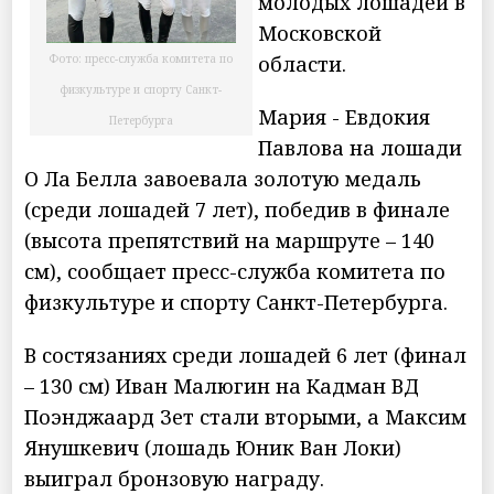
молодых лошадей в
Московской
области.
Фото: пресс-служба комитета по
физкультуре и спорту Санкт-
Мария - Евдокия
Петербурга
Павлова на лошади
О Ла Белла завоевала золотую медаль
(среди лошадей 7 лет), победив в финале
(высота препятствий на маршруте – 140
см), сообщает пресс-служба комитета по
физкультуре и спорту Санкт-Петербурга.
В состязаниях среди лошадей 6 лет (финал
– 130 см) Иван Малюгин на Кадман ВД
Поэнджаард Зет стали вторыми, а Максим
Янушкевич (лошадь Юник Ван Локи)
выиграл бронзовую награду.