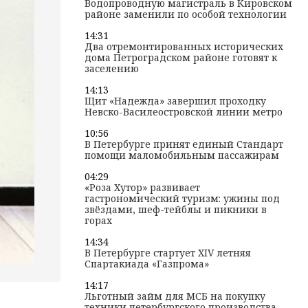
Водопроводную магистраль в Кировском
районе заменили по особой технологии
14:31
Два отремонтированных исторических
дома Петроградском районе готовят к
заселению
14:13
Щит «Надежда» завершил проходку
Невско-Василеостровской линии метро
10:56
В Петербурге принят единый Стандарт
помощи маломобильным пассажирам
04:29
«Роза Хутор» развивает
гастрономический туризм: ужины под
звёздами, шеф-тейблы и пикники в
горах
14:34
В Петербурге стартует XIV летняя
Спартакиада «Газпрома»
14:17
Льготный займ для МСБ на покупку
техники петербургского производства