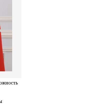
можность
ы