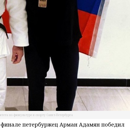
итета по физкультуре и спорту Санкт-Петербурга
В финале петербуржец Арман Адамян победил