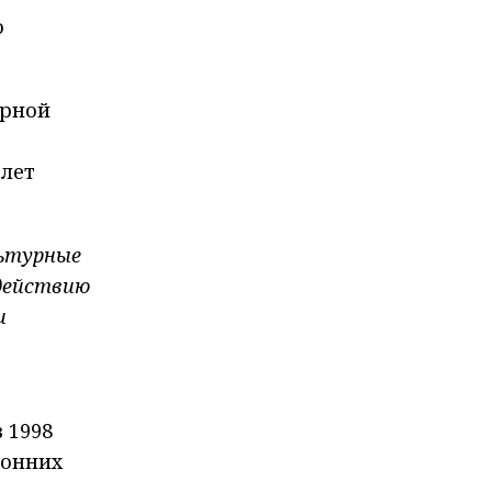
о
ерной
 лет
льтурные
одействию
и
 1998
ронних