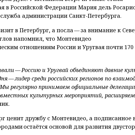
я в Российской Федерации Мария дель Росари
-служба администрации Санкт-Петербурга.
зит в Петербург, а посла — за внимание к Сев
еглов напомнил, что Монтевидео
еским отношениям России и Уругвая почти 170
вали — Россию и Уругвай объединяют давние ку
дня — лидер среди российских регионов по взаим
 Мы регулярно принимаем официальные делегаци
совместных культурных мероприятий, расширяем
ник.
рг ценит дружбу с Монтевидео, а подписанное в
ородами остаётся основой для развития двусто