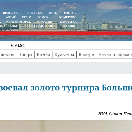
ЯРОСЛАВЛЬ
АРКТИКА
ТВЕРЬ
РОСТОВ
АЛТАЙ
КРЫМ
ТОМСК
КЕМЕРОВО
К
ЖЕЛЕЗНОГОРСК
ХАКАСИЯ
КАМЧАТКА
АБАЙКАЛЬЕ
САХА
СЕВАСТОПОЛЬ
САХАЛИН
€ 94.84
бщество
Спорт
Видео
Культура
В мире
Наука и образо
воевал золото турнира Больш
НИА-Санкт-Пет