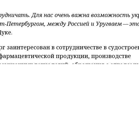
рудничать. Для нас очень важна возможность у
т‑Петербургом, между Россией и Уругваем — эт
уке.
г заинтересован в сотрудничестве в судострое
фармацевтической продукции, производстве
мационных технологий, обращения с отходами
вания. Губернатор предложил разработать план
ргом и Монтевидео. В числе инициатив - вопро
ния товарообмена, организации онлайн общен
 также приглашение уругвайских выпускников 
я и развития культурных связей. Он пригласил
частие в Пятом юбилейном Фестивале стран Лат