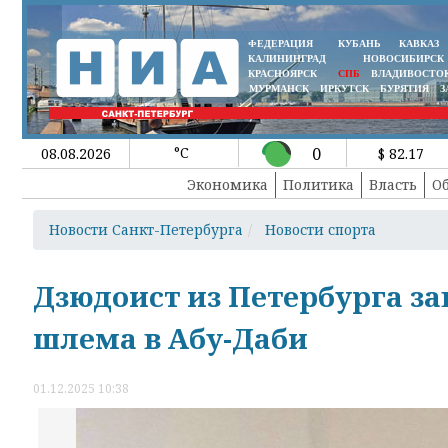
ФЕДЕРАЦИЯ
КУБАНЬ
КАВКАЗ
КАЛИНИНГРАД
НОВОСИБИРСК
КРАСНОЯРСК
СПБ
ВЛАДИВОСТО
МУРМАНСК
ИРКУТСК
БУРЯТИЯ
З
°C
0
08.08.2026
$ 82.17
Экономика
Политика
Власть
О
Новости Санкт-Петербурга
Новости спорта
Дзюдоист из Петербурга за
шлема в Абу-Даби
01.12.2025 10:38