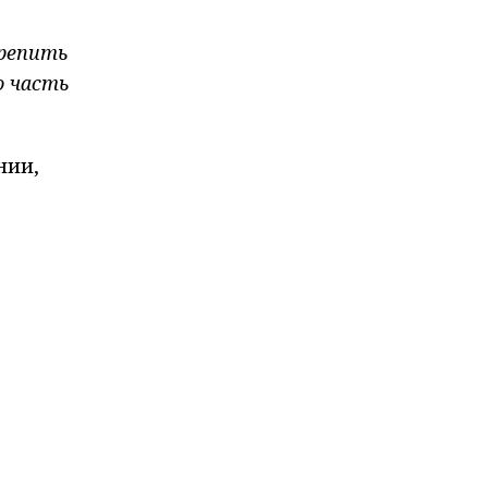
крепить
о часть
нии,
с
ия
на
инской