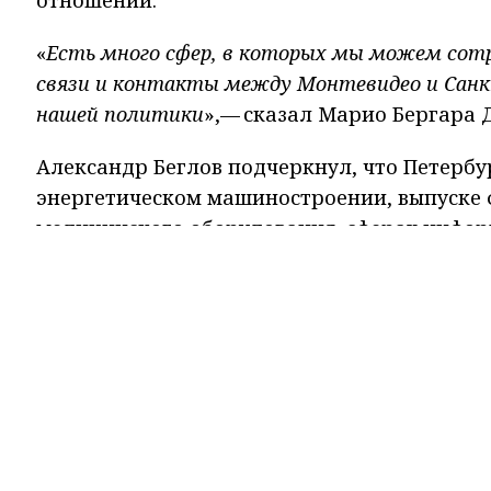
отношений.
«
Есть много сфер, в которых мы можем сот
связи и контакты между Монтевидео и Санк
нашей политики
»,— сказал Марио Бергара Д
Александр Беглов подчеркнул, что Петербур
энергетическом машиностроении, выпуске 
медицинского оборудования, сферах инфор
и водоочистки, высшего и среднего образо
по развитию сотрудничества между Петербу
открытия контейнерной линии для повыше
школьников, изучающих испанский язык, а
праздник «Алые паруса».
Беглов особо отметил важность продолжени
творческие коллективы Уругвая принять у