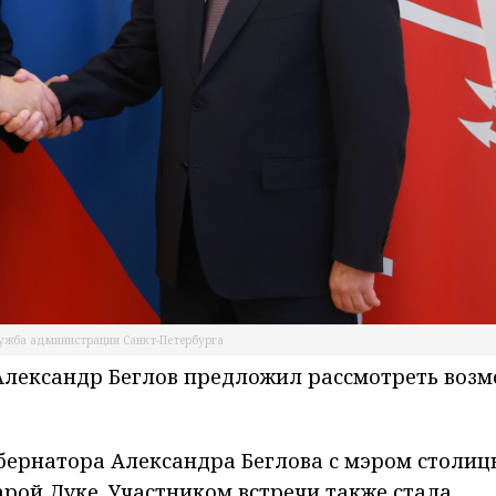
лужба администрации Санкт-Петербурга
 Александр Беглов предложил рассмотреть воз
губернатора Александра Беглова с мэром столиц
рой Дуке. Участником встречи также стала