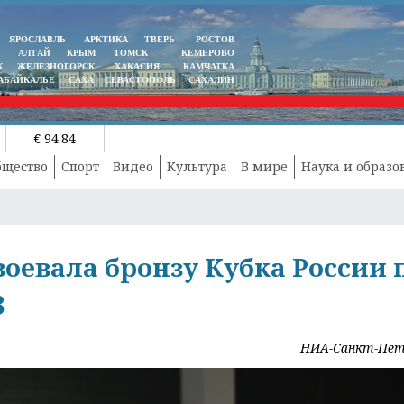
ЯРОСЛАВЛЬ
АРКТИКА
ТВЕРЬ
РОСТОВ
АЛТАЙ
КРЫМ
ТОМСК
КЕМЕРОВО
К
ЖЕЛЕЗНОГОРСК
ХАКАСИЯ
КАМЧАТКА
АБАЙКАЛЬЕ
САХА
СЕВАСТОПОЛЬ
САХАЛИН
€ 94.84
бщество
Спорт
Видео
Культура
В мире
Наука и образо
оевала бронзу Кубка России 
3
НИА-Санкт-Пет