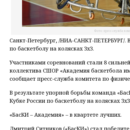
Фото: пресс-служба ком
Санкт-Петербург, /НИА-САНКТ-ПЕТЕРБУРГ/. 
по баскетболу на колясках 3х3.
Участниками соревнований стали 8 сильней
коллектива СШОР «Академия баскетбола име
сообщает пресс-служба комитета по физиче
В результате упорной борьбы команда «Бас
Кубке России по баскетболу на колясках 3х3
«БасКИ – Академия» – в квартете лучших.
Дмитрий Ситников («БасКИ») стал победите