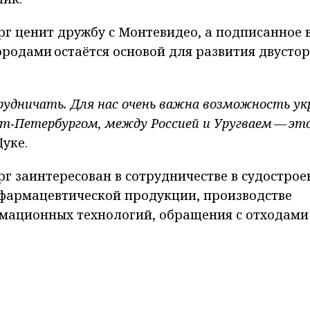
рг ценит дружбу с Монтевидео, а подписанное в
ородами остаётся основой для развития двусто
рудничать. Для нас очень важна возможность у
т‑Петербургом, между Россией и Уругваем — эт
уке.
г заинтересован в сотрудничестве в судострое
фармацевтической продукции, производстве
мационных технологий, обращения с отходами
вания. Губернатор предложил разработать план
ргом и Монтевидео. В числе инициатив - вопро
ния товарообмена, организации онлайн общен
 также приглашение уругвайских выпускников 