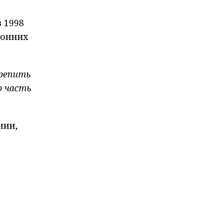
 1998
ронних
крепить
о часть
нии,
с
ия
на