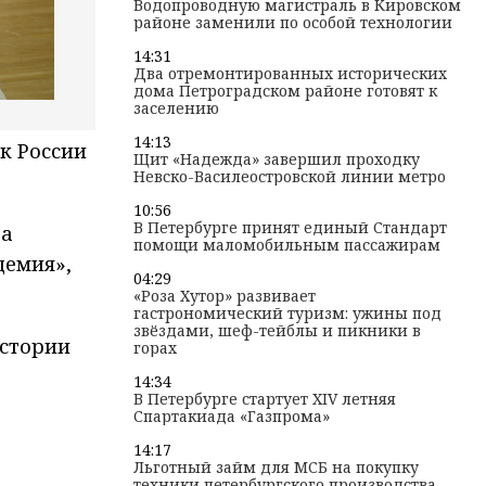
Водопроводную магистраль в Кировском
районе заменили по особой технологии
14:31
Два отремонтированных исторических
дома Петроградском районе готовят к
заселению
14:13
к России
Щит «Надежда» завершил проходку
Невско-Василеостровской линии метро
10:56
В Петербурге принят единый Стандарт
ва
помощи маломобильным пассажирам
демия»,
04:29
«Роза Хутор» развивает
гастрономический туризм: ужины под
звёздами, шеф-тейблы и пикники в
истории
горах
14:34
В Петербурге стартует XIV летняя
Спартакиада «Газпрома»
14:17
Льготный займ для МСБ на покупку
техники петербургского производства