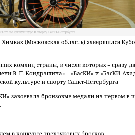
итета по физкультуре и спорту Санкт-Петербурга
В Химках (Московская область) завершился Кубо
ших команд страны, в числе которых – сразу д
ни В. П. Кондрашина» – «БасКИ» и «БасКИ-Ака
ской культуре и спорту Санкт‑Петербурга.
КИ» завоевала бронзовые медали на первом в 
.
лем в конкурсе трёхочковых бросков.