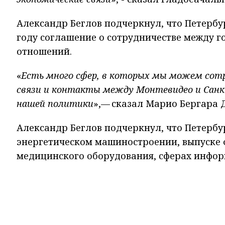
Александр Беглов подчеркнул, что Петербу
году соглашение о сотрудничестве между г
отношений.
«
Есть много сфер, в которых мы можем сот
связи и контакты между Монтевидео и Санк
нашей политики
»,— сказал Марио Бергара Д
Александр Беглов подчеркнул, что Петербур
энергетическом машиностроении, выпуске 
медицинского оборудования, сферах инфор
и водоочистки, высшего и среднего образо
по развитию сотрудничества между Петербу
открытия контейнерной линии для повыше
школьников, изучающих испанский язык, а