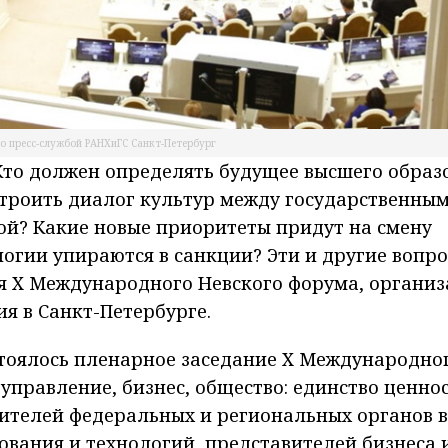
о пресс-службой РАНХиГС Санкт-Петербург
 Кто должен определять будущее высшего образ
ыстроить диалог культур между государственны
й? Какие новые приоритеты придут на смену
логии упираются в санкции? Эти и другие вопр
я X Международного Невского форума, органи
я в Санкт-Петербурге.
стоялось пленарное заседание X Международно
управление, бизнес, общество: единство ценно
ителей федеральных и региональных органов в
ования и технологий, представителей бизнеса 