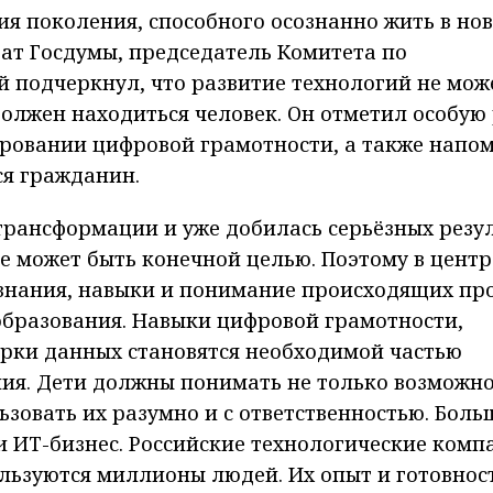
ия поколения, способного осознанно жить в но
тат Госдумы, председатель Комитета по
 подчеркнул, что развитие технологий не мож
должен находиться человек. Он отметил особую
ровании цифровой грамотности, а также напом
ся гражданин.
трансформации и уже добилась серьёзных резул
не может быть конечной целью. Поэтому в центр
 знания, навыки и понимание происходящих про
 образования. Навыки цифровой грамотности,
рки данных становятся необходимой частью
ия. Дети должны понимать не только возможн
ьзовать их разумно и с ответственностью. Боль
ти ИТ-бизнес. Российские технологические комп
льзуются миллионы людей. Их опыт и готовнос