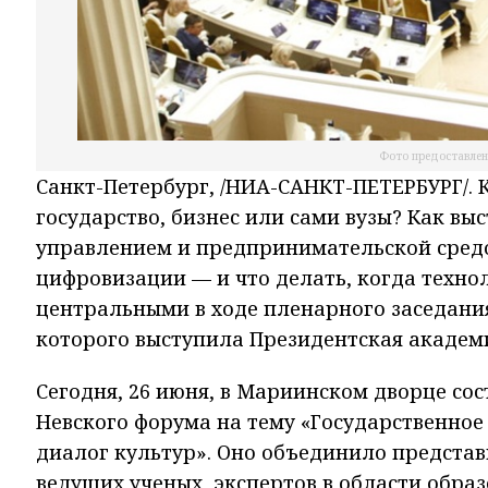
Фото предоставлен
Санкт-Петербург, /НИА-САНКТ-ПЕТЕРБУРГ/.
государство, бизнес или сами вузы? Как в
управлением и предпринимательской средо
цифровизации — и что делать, когда техно
центральными в ходе пленарного заседани
которого выступила Президентская академи
Сегодня, 26 июня, в Мариинском дворце со
Невского форума на тему «Государственное 
диалог культур». Оно объединило представ
ведущих ученых, экспертов в области образ