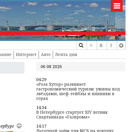
вание
Интернет
Авто
Лента дня
06 08 2026
04:29
«Роза Хутор» развивает
гастрономический туризм: ужины под
звёздами, шеф-тейблы и пикники в
горах
14:34
В Петербурге стартует XIV летняя
Спартакиада «Газпрома»
ербург
14:17
Льготный займ для МСБ на покупку