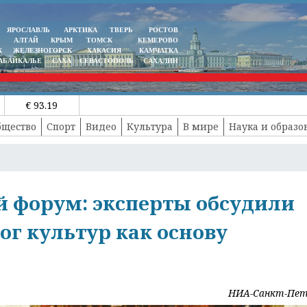
ЯРОСЛАВЛЬ
АРКТИКА
ТВЕРЬ
РОСТОВ
АЛТАЙ
КРЫМ
ТОМСК
КЕМЕРОВО
К
ЖЕЛЕЗНОГОРСК
ХАКАСИЯ
КАМЧАТКА
АБАЙКАЛЬЕ
САХА
СЕВАСТОПОЛЬ
САХАЛИН
€ 93.19
бщество
Спорт
Видео
Культура
В мире
Наука и образо
 форум: эксперты обсудили
ог культур как основу
НИА-Санкт-Пет