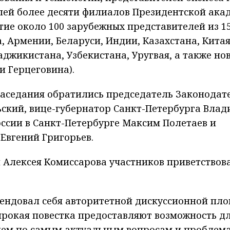
лей более десяти филиалов Президентской ака
тие около 100 зарубежных представителей из 1
 Армении, Беларуси, Индии, Казахстана, Китая
джикистана, Узбекистана, Уругвая, а также но
и Герцеговина).
заседания обратились председатель Законодат
ьский, вице-губернатор Санкт-Петербурга Вла
ссии в Санкт-Петербурге Максим Полетаев и
Евгений Григорьев.
 Алексея Комиссарова участников приветствов
ендовал себя авторитетной дискуссионной пл
рокая повестка предоставляют возможность д
ем по самым актуальным вопросам и проблем