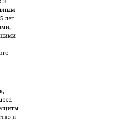
ю и
ивным
5 лет
ями,
 ними
ого
я,
цесс.
защиты
ство и