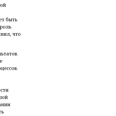
вой
ет быть
 роль
нил, что
ьтатов.
е
цессов.
ости
шой
ании
ть