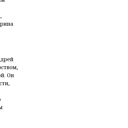
,
арина
ндрей
рством,
й. Он
сти,
о
м