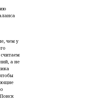
тию
аланса
е, чем у
его
 считаем
ий, а не
чика
 чтобы
няющие
ко
 Поиск