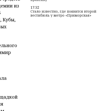
демии из
17:52
Стало известно, где появится второй
5
вестибюль у метро «Приморская»
, Кубы,
вых
ельного
димир
ала
ощадкой
ля
ам