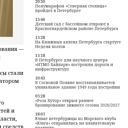
20:30
Полумарафон «Северная столица»
пройдет в Петербурге
15:46
Детский сад с бассейном откроют в
Красногвардейском районе Петербурга
15:28
На Книжных аллеях Петербурга стартует
Неделя поэтов
ования —
15:18
м
В Петербурге для научного центра
«ИТМО Хайпарк» построили дороги и
инфраструктуру
осы стали
10:43
затором
В Сосновой Поляне восстанавливается
уникальное здание 1949 года постройки
05:28
«Роза Хутор» открыл раннее
го
бронирование зимнего сезона 2026/2027
стей и
18:05
ласти,
Юные петербуржцы из Морского клуба
«Юнга» отправились на плавательную
и средств
практику