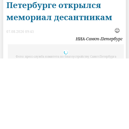
Петербурге открылся
мемориал десантникам
07.08.2026 09:45
НИА-Санкт-Петербург
Фото: пресс-служба комитета по благоустройству Санкт‑Петербурга
Санкт-Петербург, /НИА-САНКТ-
ПЕТЕРБУРГ/. В Красносельском районе в
сквере Истории ВДВ открыли мемориал,
посвященный десантникам. Обустроенная
площадь готова для торжественных
построений, встреч сослуживцев и важных
мероприятий района, сообщили в
комитете по благоустройству Санкт-