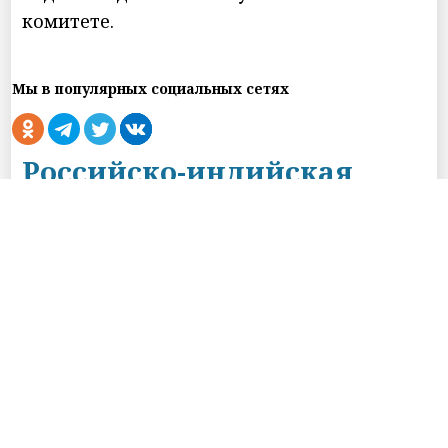
комитете.
Мы в популярных социальных сетях
Российско-индийская
сессия пройдет при
поддержке ПОРА на
форуме «Арктика-
регионы»
10.08.2026 05:43
НИА-Санкт-Петербург