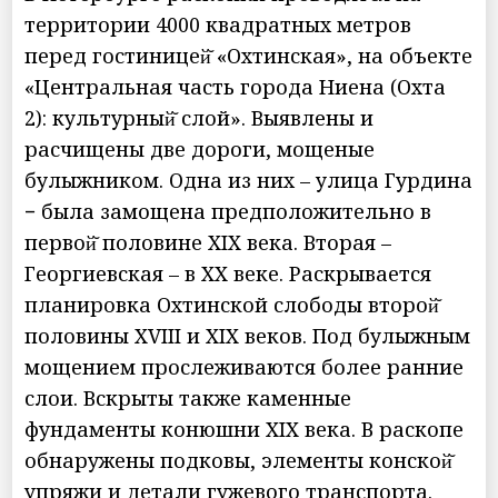
территории 4000 квадратных метров
перед гостиницей̆ «Охтинская», на объекте
«Центральная часть города Ниена (Охта
2): культурный̆ слой». Выявлены и
расчищены две дороги, мощеные
булыжником. Одна из них – улица Гурдина
− была замощена предположительно в
первой̆ половине XIX века. Вторая –
Георгиевская – в XX веке. Раскрывается
планировка Охтинской слободы второй̆
половины XVIII и XIX веков. Под булыжным
мощением прослеживаются более ранние
слои. Вскрыты также каменные
фундаменты конюшни XIX века. В раскопе
обнаружены подковы, элементы конской̆
упряжи и детали гужевого транспорта.