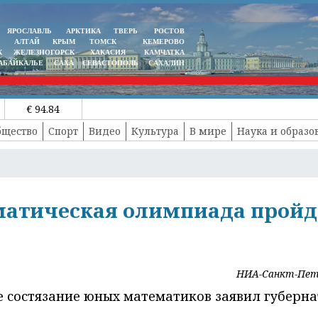
ЯРОСЛАВЛЬ
АРКТИКА
ТВЕРЬ
РОСТОВ
АЛТАЙ
КРЫМ
ТОМСК
КЕМЕРОВО
К
ЖЕЛЕЗНОГОРСК
ХАКАСИЯ
КАМЧАТКА
АБАЙКАЛЬЕ
САХА
СЕВАСТОПОЛЬ
САХАЛИН
€ 94.84
бщество
Спорт
Видео
Культура
В мире
Наука и образо
матическая олимпиада пройд
НИА-Санкт-Пет
е состязание юных математиков заявил губерн