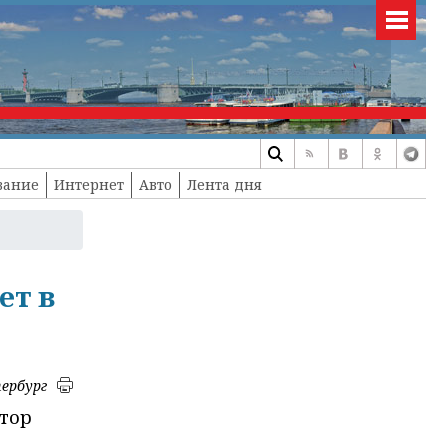
вание
Интернет
Авто
Лента дня
ет в
ербург
атор