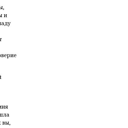
ы,
ы и
иаду
т
оверие
й
мия
ошла
 вы,