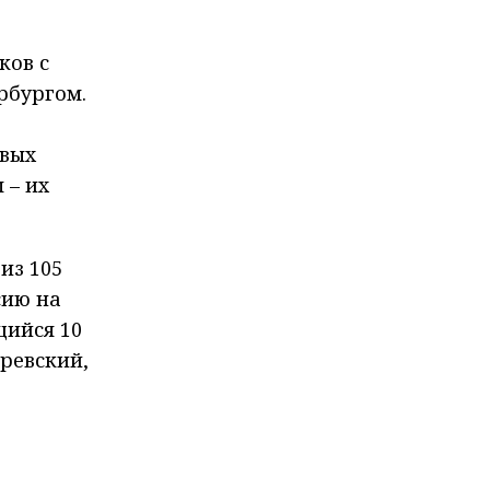
ков с
рбургом
.
овых
 – их
из 105
сию на
щийся 10
ревский,