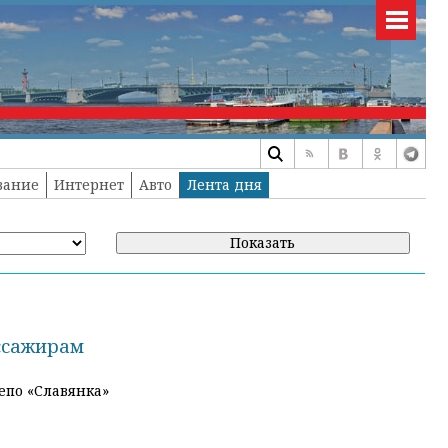
вание
Интернет
Авто
Лента дня
ссажирам
епо «Славянка»