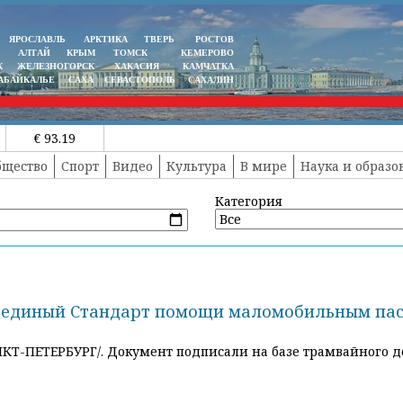
ЯРОСЛАВЛЬ
АРКТИКА
ТВЕРЬ
РОСТОВ
АЛТАЙ
КРЫМ
ТОМСК
КЕМЕРОВО
К
ЖЕЛЕЗНОГОРСК
ХАКАСИЯ
КАМЧАТКА
АБАЙКАЛЬЕ
САХА
СЕВАСТОПОЛЬ
САХАЛИН
€ 93.19
бщество
Спорт
Видео
Культура
В мире
Наука и образо
Категория
т единый Стандарт помощи маломобильным па
НКТ-ПЕТЕРБУРГ/. Документ подписали на базе трамвайного д