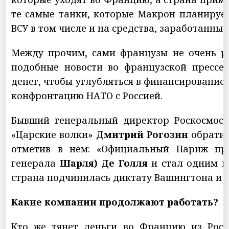
те самые танки, которые Макрон планирует
ВСУ в том числе и на средства, заработанные
Между прочим, сами французы не очень р
подобные новости во французской прессе
денег, чтобы углубляться в финансирование
конфронтацию НАТО с Россией.
Бывший генеральный директор Роскосмоса
«Царские волки»
Дмитрий Рогозин
обратил
отметив в нем: «Официальный Париж пре
генерала
Шарля) Де Голля
и стал одним и
страна подчинилась диктату Вашингтона и 
Какие компании продолжают работать?
Кто же тянет деньги во Францию из Росс