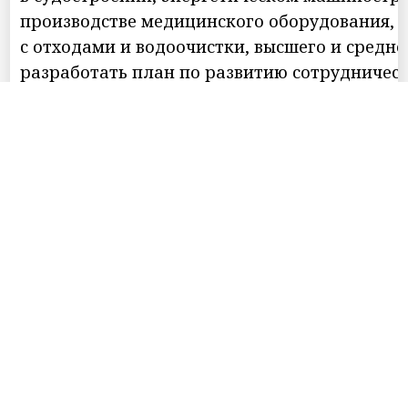
производстве медицинского оборудования,
с отходами и водоочистки, высшего и средн
разработать план по развитию сотрудничест
инициатив - вопрос открытия контейнерной
организации онлайн общения школьников, и
приглашение уругвайских выпускников на п
Беглов особо отметил важность продолжения
творческие коллективы Уругвая принять уча
Латинской Америки, который состоится в Пе
Мы в популярных социальных сетях
Контакты
Реклама
Подписки