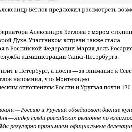
 Александр Беглов предложил рассмотреть воз
губернатора Александра Беглова с мэром столиц
рой Дуке. Участником встречи также стала
я в Российской Федерации Мария дель Росари
-служба администрации Санкт-Петербурга.
зит в Петербург, а посла — за внимание к Сев
еглов напомнил, что Монтевидео
еским отношениям России и Уругвая почти 170
вали — Россию и Уругвай объединяют давние ку
дня — лидер среди российских регионов по взаим
 Мы регулярно принимаем официальные делегаци