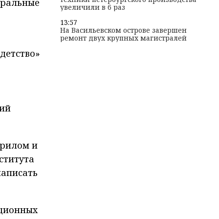
тральные
увеличили в 6 раз
13:57
На Васильевском острове завершен
ремонт двух крупных магистралей
детство»
а
кий
крилом и
ститута
написать
иционных