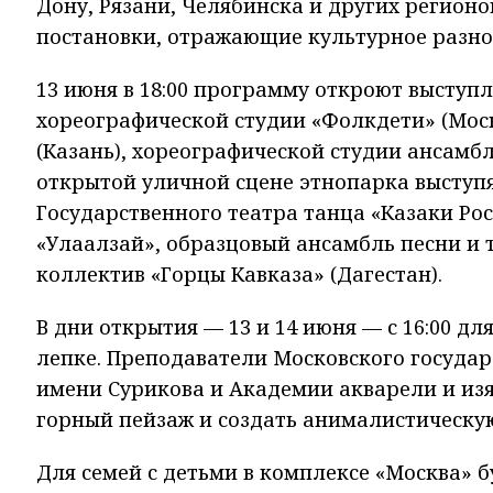
Дону, Рязани, Челябинска и других регион
постановки, отражающие культурное разно
13 июня в 18:00 программу откроют выступл
хореографической студии «Фолкдети» (Моск
(Казань), хореографической студии ансамбл
открытой уличной сцене этнопарка выступя
Государственного театра танца «Казаки Ро
«Улаалзай», образцовый ансамбль песни и 
коллектив «Горцы Кавказа» (Дагестан).
В дни открытия — 13 и 14 июня — с 16:00 д
лепке. Преподаватели Московского государ
имени Сурикова и Академии акварели и изя
горный пейзаж и создать анималистическую
Для семей с детьми в комплексе «Москва»