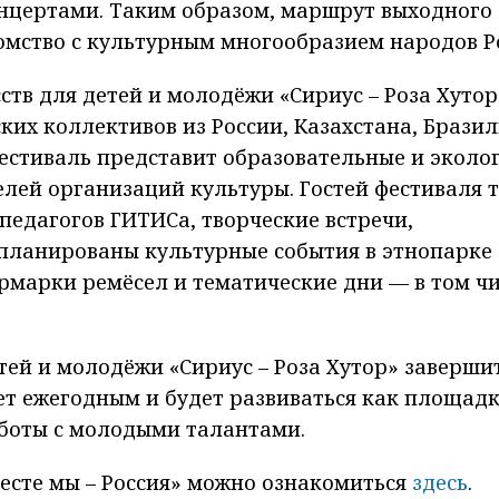
онцертами. Таким образом, маршрут выходного 
омство с культурным многообразием народов Р
ств для детей и молодёжи «Сириус – Роза Хуто
их коллективов из России, Казахстана, Бразил
естиваль представит образовательные и эколо
елей организаций культуры. Гостей фестиваля 
педагогов ГИТИСа, творческие встречи,
апланированы культурные события в этнопарке
ярмарки ремёсел и тематические дни — в том чи
ей и молодёжи «Сириус – Роза Хутор» завершит
анет ежегодным и будет развиваться как площад
боты с молодыми талантами.
есте мы – Россия» можно ознакомиться
здесь
.