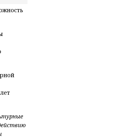
можность
ы
о
ерной
 лет
льтурные
одействию
и