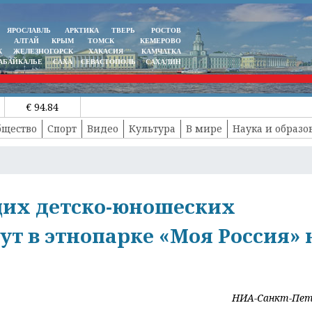
ЯРОСЛАВЛЬ
АРКТИКА
ТВЕРЬ
РОСТОВ
АЛТАЙ
КРЫМ
ТОМСК
КЕМЕРОВО
К
ЖЕЛЕЗНОГОРСК
ХАКАСИЯ
КАМЧАТКА
АБАЙКАЛЬЕ
САХА
СЕВАСТОПОЛЬ
САХАЛИН
€ 94.84
бщество
Спорт
Видео
Культура
В мире
Наука и образо
их детско-юношеских
т в этнопарке «Моя Россия» 
НИА-Санкт-Пет