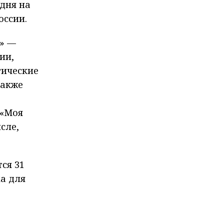
дня на
оссии.
р» —
ии,
гические
также
 «Моя
сле,
ся 31
ка для