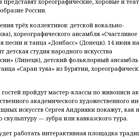
ов представят хореографические, хоровые и теа
образие России.
ения трёх коллективов: детской вокально-
ва), хореографического ансамбля «Счастливое 
я песни и танца «Донбасс» (Донецк). 14 июня н
т детская студия народного искусства
ссии» (Липецк), детский фольклорный ансамбль
танца «Саран туяа» из Бурятии, хореографичес
ля гостей пройдут мастер-классы по живописи а
ственного академического художественного ин
щных искусств Сергея Андрияки покажут, как 
 скульптуру — зубра или кавказского тура.
 будет работать интерактивная площадка трад