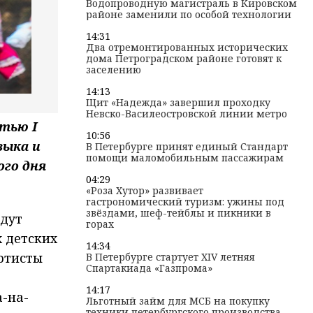
Водопроводную магистраль в Кировском
районе заменили по особой технологии
14:31
Два отремонтированных исторических
дома Петроградском районе готовят к
заселению
14:13
Щит «Надежда» завершил проходку
Невско-Василеостровской линии метро
тью I
10:56
зыка и
В Петербурге принят единый Стандарт
помощи маломобильным пассажирам
ого дня
04:29
«Роза Хутор» развивает
гастрономический туризм: ужины под
звёздами, шеф-тейблы и пикники в
йдут
горах
 детских
14:34
ртисты
В Петербурге стартует XIV летняя
Спартакиада «Газпрома»
14:17
а-на-
Льготный займ для МСБ на покупку
техники петербургского производства