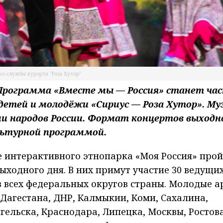
сс-службы курорта "Роза Хутор"
Программа «Вместе мы — Россия» станет час
детей и молодёжи «Сириус — Роза Хутор». Му
и народов России. Формат концертов выходн
ультурной программой.
ке интерактивного этнопарка «Моя Россия» про
ходного дня. В них примут участие 30 ведущих
 всех федеральных округов страны. Молодые а
 Дагестана, ДНР, Калмыкии, Коми, Сахалина,
гельска, Краснодара, Липецка, Москвы, Ростов