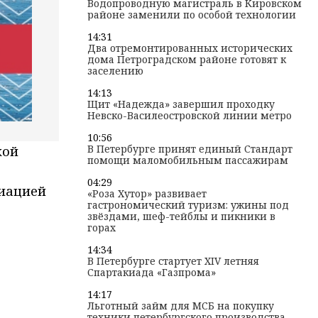
Водопроводную магистраль в Кировском
районе заменили по особой технологии
14:31
Два отремонтированных исторических
дома Петроградском районе готовят к
заселению
14:13
Щит «Надежда» завершил проходку
Невско-Василеостровской линии метро
10:56
В Петербурге принят единый Стандарт
кой
помощи маломобильным пассажирам
04:29
циацией
«Роза Хутор» развивает
гастрономический туризм: ужины под
звёздами, шеф-тейблы и пикники в
горах
14:34
В Петербурге стартует XIV летняя
Спартакиада «Газпрома»
14:17
Льготный займ для МСБ на покупку
техники петербургского производства