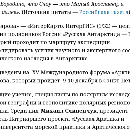
Бородино, что Сноу — это Малый Ярославец, а
 далее».
(Источник цитаты —
Российская газета
рова» — «ИнтерКарто. ИнтерГИС» (1/32) — цен
ии полярников России «Русская Антарктида — 
торый проходит по маршруту экспедиции
олидировать усилия научного и экспертного со
ческого наследия в Антарктике.
дведены на XV Международного форума «Аркти
ова, который пройдет 9-10 декабря в Санкт-Пет
ущие ученые, специалисты по полярным исслед
ой географии и геополитике полярных регионо
ки. Среди них:
Михаил Слипенчук
, президент
ель Патриаршего проекта «Русская Арктика и
Университета морской практики и Арктического