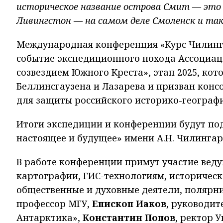
историческое название острова Смит — это 
Ливингстон — на самом деле Смоленск и так
Международная конференция «Курс Чилинга
событие экспедиционного похода Ассоциац
созвездием Южного Креста», этап 2025, ко
Беллинсгаузена и Лазарева и призван конс
для защиты российского историко-географи
Итоги экспедиции и конференции будут по
настоящее и будущее» имени А.Н. Чилингар
В работе конференции примут участие вед
картографии, ГИС-технологиям, историческ
общественные и духовные деятели, полярни
профессор МГУ,
Епископ Иаков
, руководит
Антарктика»,
Константин Попов
, ректор 