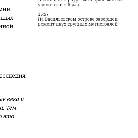
увеличили в 6 раз
имии
13:57
нных
На Васильевском острове завершен
ремонт двух крупных магистралей
енной
теснения
ые века и
а. Тем
о это