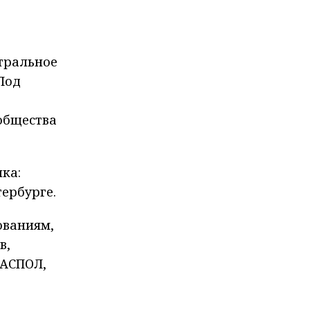
)
тральное
Под
общества
ка:
ербурге.
ованиям,
в,
 АСПОЛ,