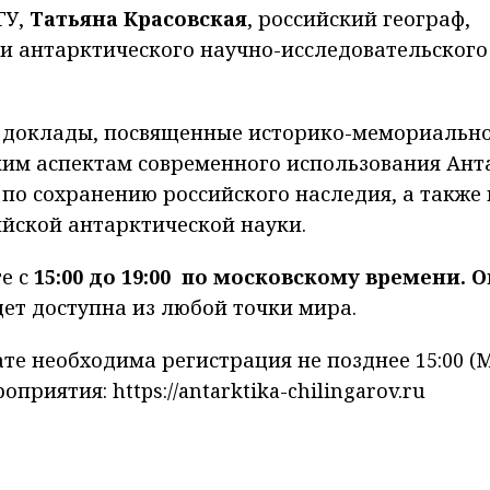
ГУ,
Татьяна Красовская
, российский географ,
и антарктического научно-исследовательского
ы доклады, посвященные историко-мемориальн
ким аспектам современного использования Ант
по сохранению российского наследия, а также
йской антарктической науки.
е с
15:00 до 19:00 по московскому времени. О
дет доступна из любой точки мира.
е необходима регистрация не позднее 15:00 (М
риятия: https://antarktika-chilingarov.ru