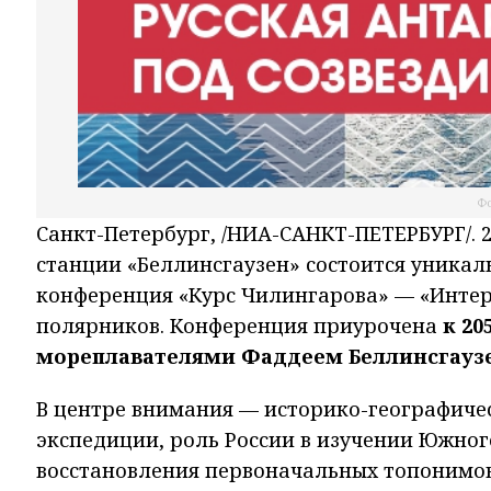
Фо
Санкт-Петербург, /НИА-САНКТ-ПЕТЕРБУРГ/. 2
станции «Беллинсгаузен» состоится уника
конференция «Курс Чилингарова» — «ИнтерК
полярников. Конференция приурочена
к 2
мореплавателями Фаддеем Беллинсгауз
В центре внимания — историко-географиче
экспедиции, роль России в изучении Южног
восстановления первоначальных топонимов,