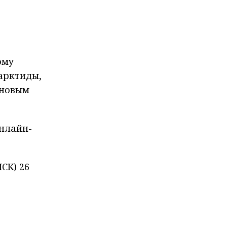
ому
арктиды,
 новым
нлайн-
СК) 26