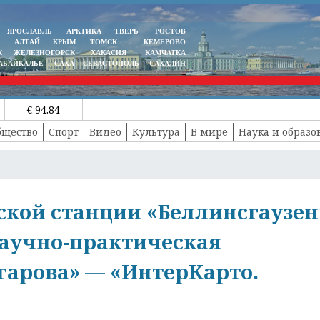
ЯРОСЛАВЛЬ
АРКТИКА
ТВЕРЬ
РОСТОВ
АЛТАЙ
КРЫМ
ТОМСК
КЕМЕРОВО
К
ЖЕЛЕЗНОГОРСК
ХАКАСИЯ
КАМЧАТКА
АБАЙКАЛЬЕ
САХА
СЕВАСТОПОЛЬ
САХАЛИН
€ 94.84
бщество
Спорт
Видео
Культура
В мире
Наука и образо
ской станции «Беллинсгаузен
аучно-практическая
арова» — «ИнтерКарто.