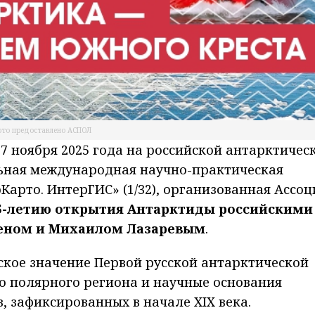
то предоставлено АСПОЛ
7 ноября 2025 года на российской антарктичес
льная международная научно-практическая
арто. ИнтерГИС» (1/32), организованная Ассо
05-летию открытия Антарктиды российскими
еном и Михаилом Лазаревым
.
ское значение Первой русской антарктической
о полярного региона и научные основания
 зафиксированных в начале XIX века.