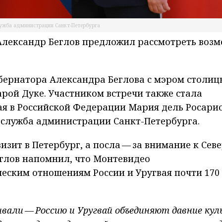
лужба администрации Санкт-Петербурга
 Александр Беглов предложил рассмотреть воз
губернатора Александра Беглова с мэром столиц
рой Дуке. Участником встречи также стала
я в Российской Федерации Мария дель Росари
-служба администрации Санкт-Петербурга.
зит в Петербург, а посла — за внимание к Сев
еглов напомнил, что Монтевидео
еским отношениям России и Уругвая почти 170
вали — Россию и Уругвай объединяют давние ку