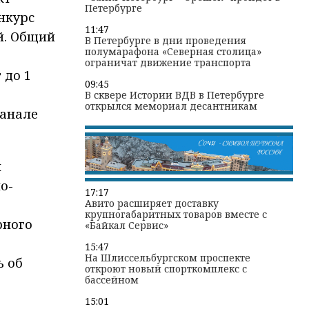
Петербурге
нкурс
11:47
й. Общий
В Петербурге в дни проведения
полумарафона «Северная столица»
ограничат движение транспорта
 до 1
09:45
В сквере Истории ВДВ в Петербурге
открылся мемориал десантникам
канале
и
о-
17:17
Авито расширяет доставку
крупногабаритных товаров вместе с
рного
«Байкал Сервис»
15:47
На Шлиссельбургском проспекте
ь об
откроют новый спорткомплекс с
бассейном
15:01