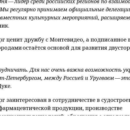
дня — лидер среди российских регионов по взаим
 Мы регулярно принимаем официальные делегаци
совместных культурных мероприятий, расширяем
ник.
рг ценит дружбу с Монтевидео, а подписанное в
ородами остаётся основой для развития двусто
рудничать. Для нас очень важна возможность у
т‑Петербургом, между Россией и Уругваем — эт
уке.
г заинтересован в сотрудничестве в судострое
фармацевтической продукции, производстве
мационных технологий, обращения с отходами
вания. Губернатор предложил разработать план