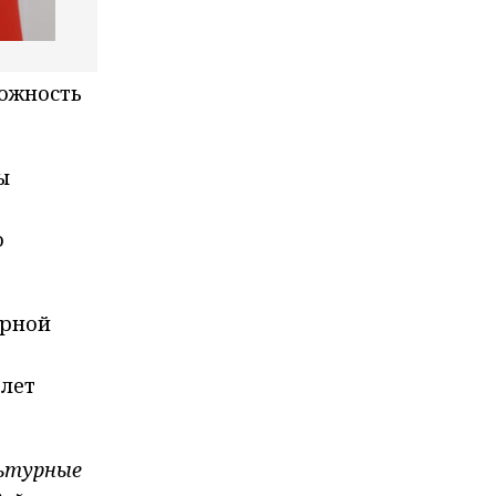
можность
ы
о
ерной
 лет
льтурные