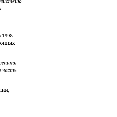
одействию
и
 1998
ронних
крепить
о часть
нии,