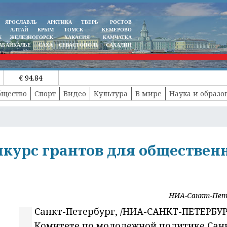
ЯРОСЛАВЛЬ
АРКТИКА
ТВЕРЬ
РОСТОВ
АЛТАЙ
КРЫМ
ТОМСК
КЕМЕРОВО
К
ЖЕЛЕЗНОГОРСК
ХАКАСИЯ
КАМЧАТКА
АБАЙКАЛЬЕ
САХА
СЕВАСТОПОЛЬ
САХАЛИН
€ 94.84
бщество
Спорт
Видео
Культура
В мире
Наука и образо
онкурс грантов для обществе
НИА-Санкт-Пет
Санкт-Петербург, /НИА-САНКТ-ПЕТЕРБУРГ
Комитете по молодежной политике Сан