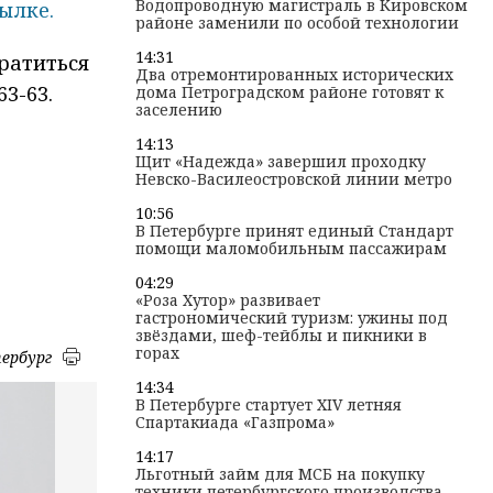
Водопроводную магистраль в Кировском
ылке.
районе заменили по особой технологии
14:31
ратиться
Два отремонтированных исторических
63-63.
дома Петроградском районе готовят к
заселению
14:13
Щит «Надежда» завершил проходку
Невско-Василеостровской линии метро
10:56
В Петербурге принят единый Стандарт
помощи маломобильным пассажирам
04:29
«Роза Хутор» развивает
гастрономический туризм: ужины под
звёздами, шеф-тейблы и пикники в
горах
ербург
14:34
В Петербурге стартует XIV летняя
Спартакиада «Газпрома»
14:17
Льготный займ для МСБ на покупку
техники петербургского производства