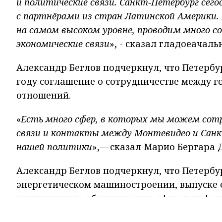
и политические связи. Санкт‑Петербург сего
с партнёрами из стран Латинской Америки.
на самом высоком уровне, проводим много 
экономические связи
», - сказал гладоеачаль
Александр Беглов подчеркнул, что Петербу
году соглашение о сотрудничестве между г
отношений.
«
Есть много сфер, в которых мы можем сот
связи и контакты между Монтевидео и Санк
нашей политики
»,— сказал Марио Бергара Д
Александр Беглов подчеркнул, что Петербур
энергетическом машиностроении, выпуске 
медицинского оборудования, сферах инфор
и водоочистки, высшего и среднего образо