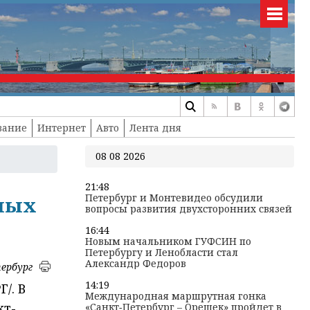
вание
Интернет
Авто
Лента дня
08 08 2026
21:48
Петербург и Монтевидео обсудили
нных
вопросы развития двухсторонних связей
16:44
Новым начальником ГУФСИН по
Петербургу и Ленобласти стал
Александр Федоров
ербург
14:19
/. В
Международная маршрутная гонка
кт-
«Санкт‑Петербург – Орешек» пройдет в