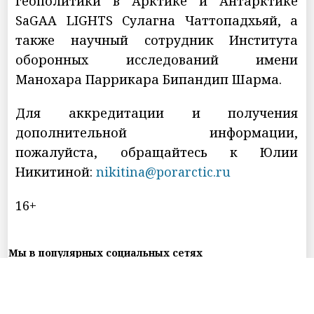
геополитики в Арктике и Антарктике
SaGAA LIGHTS Сулагна Чаттопадхьяй, а
также научный сотрудник Института
оборонных исследований имени
Манохара Паррикара Бипандип Шарма.
Для аккредитации и получения
дополнительной информации,
пожалуйста, обращайтесь к Юлии
Никитиной:
nikitina@porarctic.ru
16+
Мы в популярных социальных сетях
Контакты
Реклама
Подписки