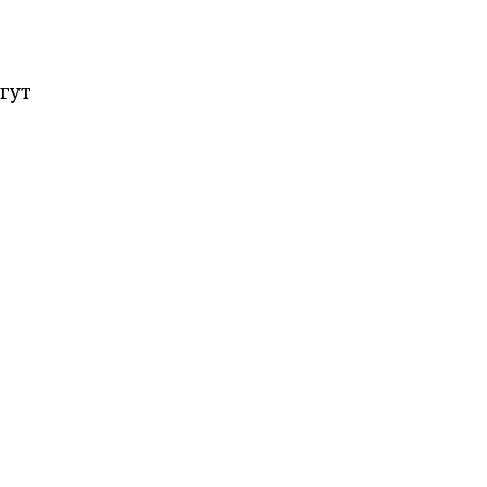
гут
тку,
та
л
ся
о с