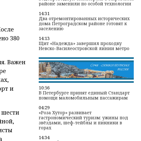
районе заменили по особой технологии
14:31
Два отремонтированных исторических
дома Петроградском районе готовят к
После
заселению
ено 380
14:13
Щит «Надежда» завершил проходку
Невско-Василеостровской линии метро
я. Важен
ре
ах,
орт и
10:56
В Петербурге принят единый Стандарт
помощи маломобильным пассажирам
04:29
 шести
«Роза Хутор» развивает
гастрономический туризм: ужины под
йной,
звёздами, шеф-тейблы и пикники в
горах
исты
14:34
а