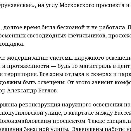
рунзенская», на углу Московского проспекта и
, долгое время была бесхозной и не работала. 
временных светодиодных светильников, пролож
лощадка.
ую модернизацию системы наружного освещени
 и протяженности — будь то магистраль в цент
я территория. Все зоны отдыха в скверах и парк
должны быть освещены. От этого зависит комф
ор Александр Беглов.
вершена реконструкция наружного освещения на
снопутиловской
улице, в квартале между Бассе
Новоизмайловским
проспектом. Также специал
вещения Звездной улицы. Завершены работы н