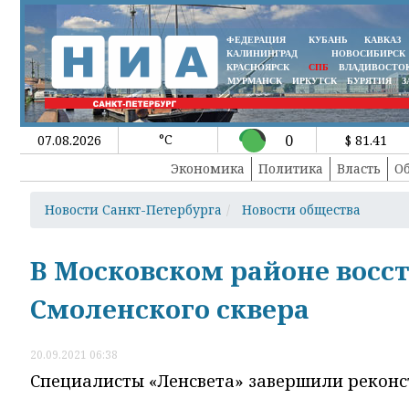
ФЕДЕРАЦИЯ
КУБАНЬ
КАВКАЗ
КАЛИНИНГРАД
НОВОСИБИРСК
КРАСНОЯРСК
СПБ
ВЛАДИВОСТО
МУРМАНСК
ИРКУТСК
БУРЯТИЯ
З
°C
0
07.08.2026
$ 81.41
Экономика
Политика
Власть
О
Новости Санкт-Петербурга
Новости общества
В Московском районе восс
Смоленского сквера
20.09.2021 06:38
Специалисты «
Ленсвета
» завершили реконс