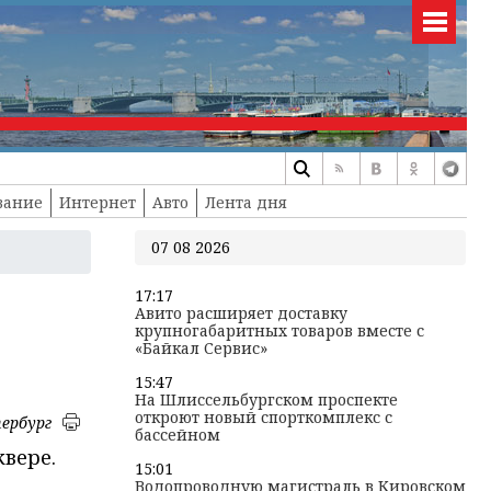
вание
Интернет
Авто
Лента дня
07 08 2026
17:17
Авито расширяет доставку
крупногабаритных товаров вместе с
«Байкал Сервис»
15:47
На Шлиссельбургском проспекте
откроют новый спорткомплекс с
ербург
бассейном
вере.
15:01
Водопроводную магистраль в Кировском