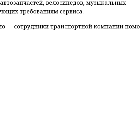
 автозапчастей, велосипедов, музыкальных
вующих требованиям сервиса.
но — сотрудники транспортной компании помо
а в зависимости от его характеристик: обреше
ния отправления составляет до 7 дней с момен
одления еще на 7 дней. Все этапы доставки
еля на Авито.
нные через Авито Доставку с партнером «Байка
асной сделки. Денежные средства перечисляют
 получит товар, проверит его и подтвердит, чт