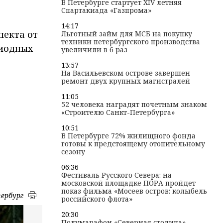
В Петербурге стартует XIV летняя
Спартакиада «Газпрома»
14:17
пекта от
Льготный займ для МСБ на покупку
техники петербургского производства
диодных
увеличили в 6 раз
13:57
На Васильевском острове завершен
ремонт двух крупных магистралей
11:05
52 человека наградят почетным знаком
«Строителю Санкт-Петербурга»
10:51
В Петербурге 72% жилищного фонда
готовы к предстоящему отопительному
сезону
06:36
Фестиваль Русского Севера: на
московской площадке ПОРА пройдет
показ фильма «Мосеев остров: колыбель
ербург
российского флота»
20:30
Полумарафон «Северная столица»