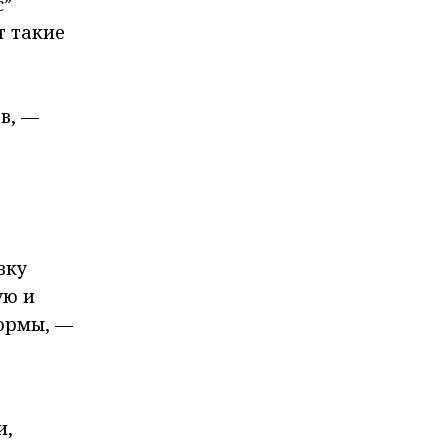
с”
т такие
в, —
вку
ую и
формы, —
и,