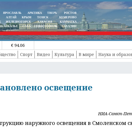
ЯРОСЛАВЛЬ
АРКТИКА
ТВЕРЬ
РОСТОВ
АЛТАЙ
КРЫМ
ТОМСК
КЕМЕРОВО
К
ЖЕЛЕЗНОГОРСК
ХАКАСИЯ
КАМЧАТКА
АБАЙКАЛЬЕ
САХА
СЕВАСТОПОЛЬ
САХАЛИН
€ 94.06
бщество
Спорт
Видео
Культура
В мире
Наука и образо
тановлено освещение
НИА-Санкт-Пет
трукцию наружного освещения в Смоленском ск