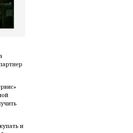
а
 партнер
ервис»
ной
лучить
купать и