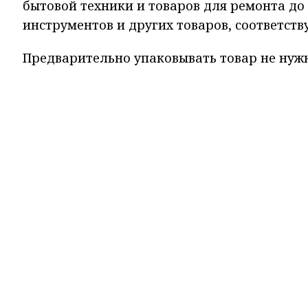
бытовой техники и товаров для ремонта до
инструментов и других товаров, соответст
Предварительно упаковывать товар не нуж
подобрать оптимальный способ защиты груз
пузырчатую или стрейч-пленку. Срок хране
поступления в терминал с возможностью пр
отображаются в личном кабинете пользоват
На все крупногабаритные товары, оформле
Сервис», распространяются механики безоп
продавцу только после того, как покупатель
заказом все в порядке.
Мы в популярных социальных сетях