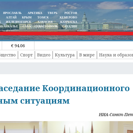
ЯРОСЛАВЛЬ
АРКТИКА
ТВЕРЬ
РОСТОВ
АЛТАЙ
КРЫМ
ТОМСК
КЕМЕРОВО
К
ЖЕЛЕЗНОГОРСК
ХАКАСИЯ
КАМЧАТКА
АБАЙКАЛЬЕ
САХА
СЕВАСТОПОЛЬ
САХАЛИН
€ 94.06
бщество
Спорт
Видео
Культура
В мире
Наука и образо
 заседание Координационного
йным ситуациям
НИА-Санкт-Пет