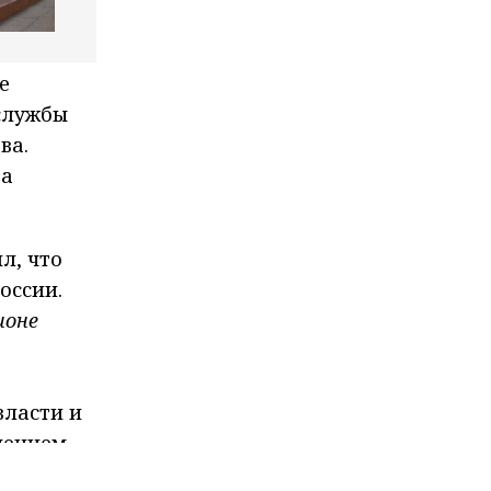
е
службы
ва.
ва
л, что
оссии.
ионе
власти и
чением