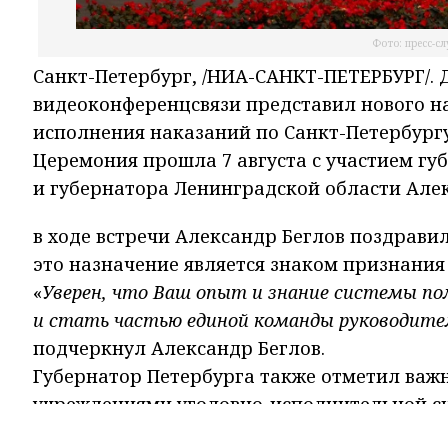
Фото: пресс-с
Санкт-Петербург, /НИА-САНКТ-ПЕТЕРБУРГ/.
видеоконференцсвязи представил нового н
исполнения наказаний по Санкт-Петербург
Церемония прошла 7 августа с участием гу
и губернатора Ленинградской области Але
в ходе встречи Александр Беглов поздрави
это назначение является знаком признания
«
Уверен, что Ваш опыт и знание системы по
и стать частью единой команды руководите
подчеркнул Александр Беглов.
Губернатор Петербурга также отметил важн
учреждениями уголовно-исполнительной си
безопасности, соблюдением законности и 