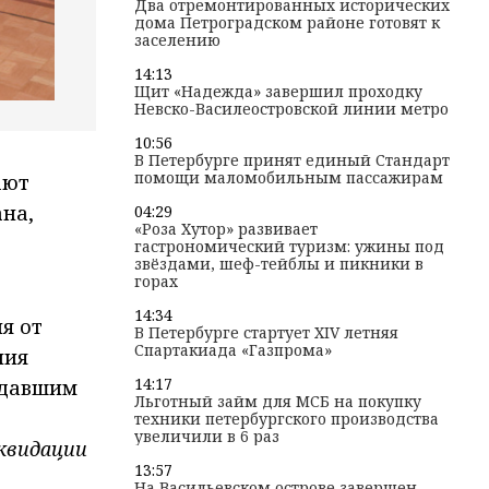
Два отремонтированных исторических
дома Петроградском районе готовят к
заселению
14:13
Щит «Надежда» завершил проходку
Невско-Василеостровской линии метро
10:56
В Петербурге принят единый Стандарт
помощи маломобильным пассажирам
ают
ана,
04:29
«Роза Хутор» развивает
гастрономический туризм: ужины под
звёздами, шеф-тейблы и пикники в
горах
14:34
я от
В Петербурге стартует XIV летняя
Спартакиада «Газпрома»
ния
14:17
адавшим
Льготный займ для МСБ на покупку
техники петербургского производства
увеличили в 6 раз
квидации
13:57
На Васильевском острове завершен