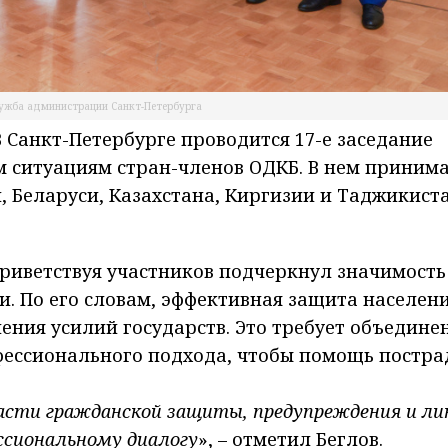
лужба администрации Санкт-Петербурга
 Санкт-Петербурге проводится 17-е заседание
 ситуациям стран-членов ОДКБ. В нем приним
, Беларуси, Казахстана, Киргизии и Таджикист
риветствуя участников подчеркнул значимость
и. По его словам, эффективная защита населени
ния усилий государств. Это требует объедине
фессионального подхода, чтобы помощь постр
ласти гражданской защиты, предупреждения и ли
ссиональному диалогу
», – отметил Беглов.