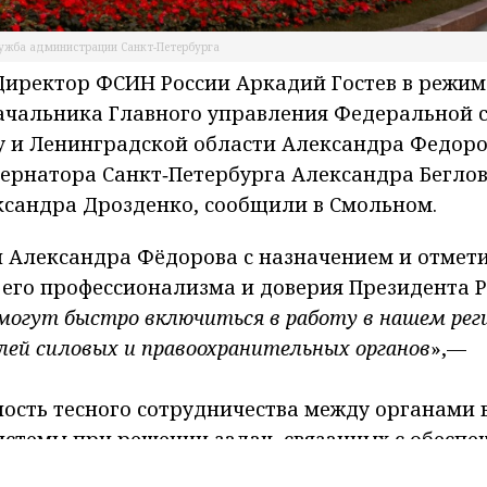
лужба администрации Санкт-Петербурга
 Директор ФСИН России Аркадий Гостев в режим
ачальника Главного управления Федеральной 
у и Ленинградской области Александра Федоро
бернатора Санкт‑Петербурга Александра Бегло
ксандра Дрозденко, сообщили в Смольном.
л Александра Фёдорова с назначением и отмети
 его профессионализма и доверия Президента Р
могут быстро включиться в работу в нашем рег
лей силовых и правоохранительных органов
»,—
ость тесного сотрудничества между органами 
стемы при решении задач, связанных с обеспе
социальной адаптацией осужденных.