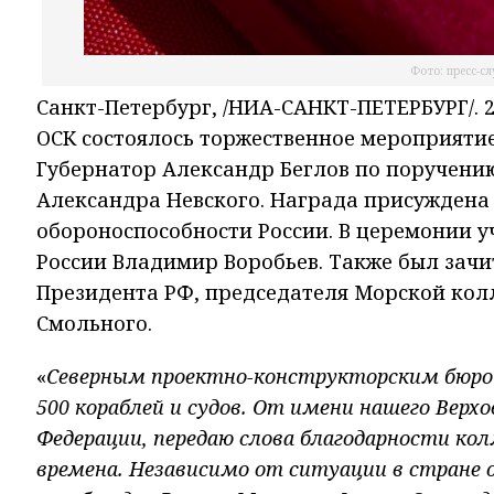
Фото: пресс-с
Санкт-Петербург, /НИА-САНКТ-ПЕТЕРБУРГ/. 
ОСК состоялось торжественное мероприятие
Губернатор Александр Беглов по поручени
Александра Невского. Награда присуждена
обороноспособности России. В церемонии 
России Владимир Воробьев. Также был зач
Президента РФ, председателя Морской кол
Смольного.
«
Северным проектно-конструкторским бюро з
500 кораблей и судов. От имени нашего Верх
Федерации, передаю слова благодарности ко
времена. Независимо от ситуации в стране 