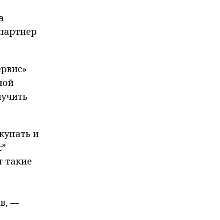
а
 партнер
ервис»
ной
лучить
купать и
с”
т такие
в, —