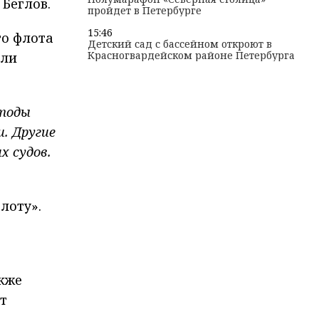
 Беглов.
пройдет в Петербурге
15:46
го флота
Детский сад с бассейном откроют в
Красногвардейском районе Петербурга
бли
етоды
. Другие
х судов.
лоту».
кже
т