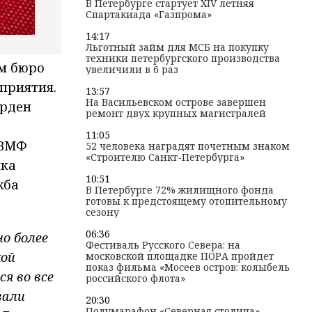
В Петербурге стартует XIV летняя
Спартакиада «Газпрома»
14:17
Льготный займ для МСБ на покупку
техники петербургского производства
ом бюро
увеличили в 6 раз
приятия.
13:57
На Васильевском острове завершен
орден
ремонт двух крупных магистралей
11:05
 ВМФ
52 человека наградят почетным знаком
«Строителю Санкт-Петербурга»
ика
10:51
жба
В Петербурге 72% жилищного фонда
готовы к предстоящему отопительному
сезону
06:36
о более
Фестиваль Русского Севера: на
кой
московской площадке ПОРА пройдет
показ фильма «Мосеев остров: колыбель
я во все
российского флота»
вали
20:30
Полумарафон «Северная столица»