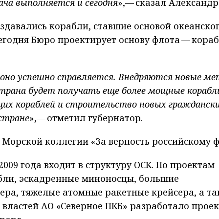
ача выполняется и сегодня
»,— сказал Александр
оздавались корабли, ставшие основой океанско
Сегодня Бюро проектирует основу флота — кора
и оно успешно справляется. Внедряются новые м
страна будет получать еще более мощные корабли
их кораблей и строительство новых граждански
стране
»,— отметил губернатор.
Морской коллегии «За верность российскому ф
 2009 года входит в структуру ОСК. По проектам
бли, эскадренные миноносцы, большие
ера, тяжелые атомные ракетные крейсера, а та
 властей АО «Северное ПКБ» разработало проек