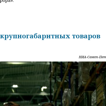
рора».
 крупногабаритных товаров
НИА-Санкт-Пет