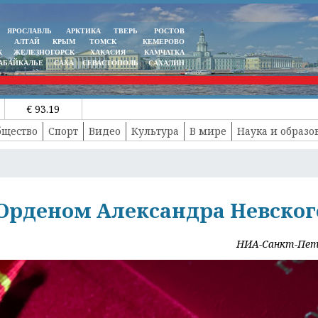
ЯРОСЛАВЛЬ
АРКТИКА
ТВЕРЬ
РОСТОВ
АЛТАЙ
КРЫМ
ТОМСК
КЕМЕРОВО
К
ЖЕЛЕЗНОГОРСК
ХАКАСИЯ
КАМЧАТКА
АБАЙКАЛЬЕ
САХА
СЕВАСТОПОЛЬ
САХАЛИН
€ 93.19
бщество
Спорт
Видео
Культура
В мире
Наука и образо
Орденом Александра Невског
НИА-Санкт-Пет