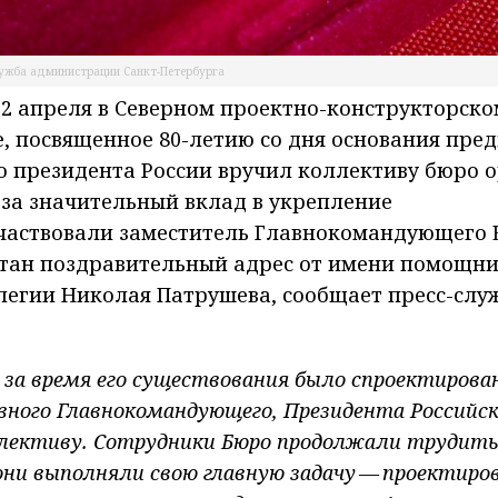
лужба администрации Санкт-Петербурга
22 апреля в Северном проектно-конструкторск
, посвященное 80-летию со дня основания пред
ю президента России вручил коллективу бюро 
 за значительный вклад в укрепление
участвовали заместитель Главнокомандующего
итан поздравительный адрес от имени помощн
легии Николая Патрушева, сообщает пресс-слу
а время его существования было спроектирован
овного Главнокомандующего, Президента Российс
ллективу. Сотрудники Бюро продолжали трудитьс
они выполняли свою главную задачу — проектиро