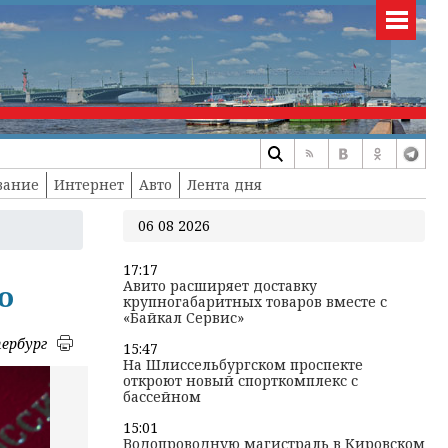
вание
Интернет
Авто
Лента дня
06 08 2026
17:17
Авито расширяет доставку
о
крупногабаритных товаров вместе с
«Байкал Сервис»
ербург
15:47
На Шлиссельбургском проспекте
откроют новый спорткомплекс с
бассейном
15:01
Водопроводную магистраль в Кировском