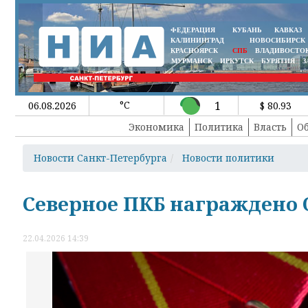
ФЕДЕРАЦИЯ
КУБАНЬ
КАВКАЗ
КАЛИНИНГРАД
НОВОСИБИРСК
КРАСНОЯРСК
СПБ
ВЛАДИВОСТО
МУРМАНСК
ИРКУТСК
БУРЯТИЯ
З
°C
1
06.08.2026
$ 80.93
Экономика
Политика
Власть
О
Новости Санкт-Петербурга
Новости политики
Северное ПКБ награждено 
22.04.2026 14:39