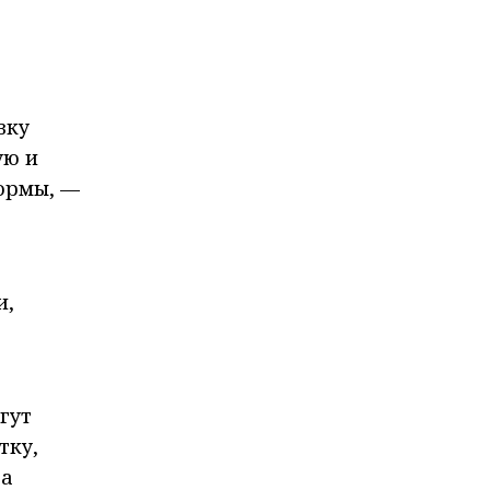
вку
ую и
формы, —
и,
гут
тку,
та