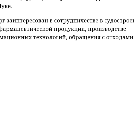
уке.
г заинтересован в сотрудничестве в судострое
фармацевтической продукции, производстве
мационных технологий, обращения с отходами
вания. Губернатор предложил разработать план
ргом и Монтевидео. В числе инициатив - вопро
ния товарообмена, организации онлайн общен
 также приглашение уругвайских выпускников 
я и развития культурных связей. Он пригласил
частие в Пятом юбилейном Фестивале стран Лат
в следующем году.