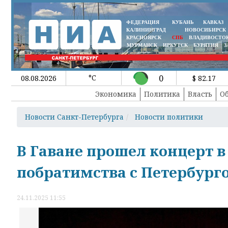
ФЕДЕРАЦИЯ
КУБАНЬ
КАВКАЗ
КАЛИНИНГРАД
НОВОСИБИРСК
КРАСНОЯРСК
СПБ
ВЛАДИВОСТО
МУРМАНСК
ИРКУТСК
БУРЯТИЯ
З
°C
0
08.08.2026
$ 82.17
Экономика
Политика
Власть
О
Новости Санкт-Петербурга
Новости политики
В Гаване прошел концерт в
побратимства с Петербург
24.11.2025 11:55