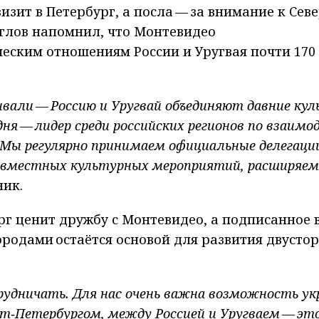
зит в Петербург, а посла — за внимание к Сев
еглов напомнил, что Монтевидео
еским отношениям России и Уругвая почти 170
вали — Россию и Уругвай объединяют давние ку
дня — лидер среди российских регионов по взаим
 Мы регулярно принимаем официальные делегаци
совместных культурных мероприятий, расширяем
ник.
рг ценит дружбу с Монтевидео, а подписанное в
ородами остаётся основой для развития двусто
рудничать. Для нас очень важна возможность у
т‑Петербургом, между Россией и Уругваем — эт