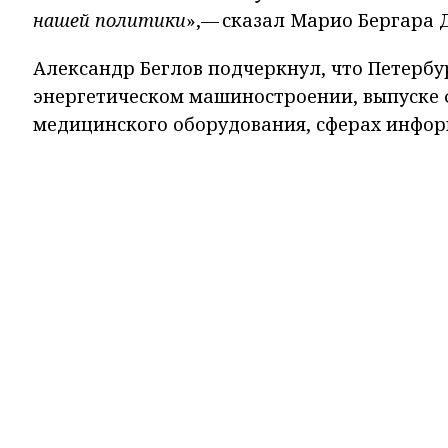
нашей политики
»,— сказал Марио Бергара Д
Александр Беглов подчеркнул, что Петербур
энергетическом машиностроении, выпуске 
медицинского оборудования, сферах инфор
и водоочистки, высшего и среднего образо
по развитию сотрудничества между Петербу
открытия контейнерной линии для повыше
школьников, изучающих испанский язык, а
праздник «Алые паруса».
Беглов особо отметил важность продолжени
творческие коллективы Уругвая принять у
Америки, который состоится в Петербурге 
Мы в популярных социальных сетях