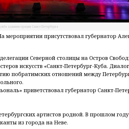
лужба администрации Санкт-Петербурга
 На мероприятии присутствовал губернатор Ал
делегации Северной столицы на Остров Свобод
стеров искусств «Санкт‑Петербург-Куба. Диало
етию побратимских отношений между Петербур
мольного.
асьональ» приветствовал губернатор Санкт‑Пете
петербургских артистов родной. В прошлом году
канты из города на Неве.