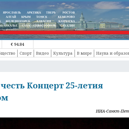
ЯРОСЛАВЛЬ
АРКТИКА
ТВЕРЬ
РОСТОВ
АЛТАЙ
КРЫМ
ТОМСК
КЕМЕРОВО
К
ЖЕЛЕЗНОГОРСК
ХАКАСИЯ
КАМЧАТКА
АБАЙКАЛЬЕ
САХА
СЕВАСТОПОЛЬ
САХАЛИН
€ 94.84
бщество
Спорт
Видео
Культура
В мире
Наука и образо
 честь Концерт 25-летия
ом
НИА-Санкт-Пет