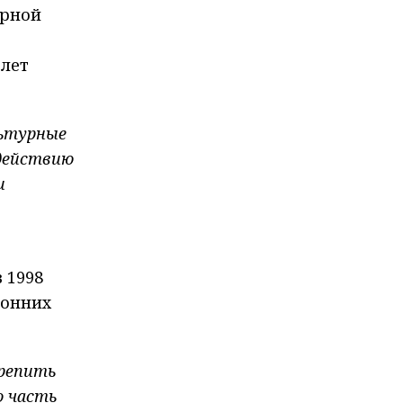
ерной
 лет
льтурные
одействию
и
 1998
ронних
крепить
о часть