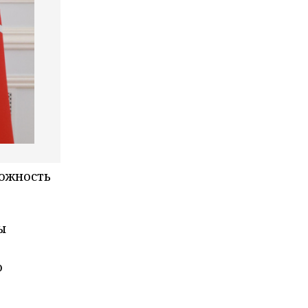
можность
ы
о