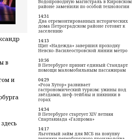
Водопроводную магистраль в Кировском
районе заменили по особой технологии
14:31
Два отремонтированных исторических
дома Петроградском районе готовят к
заселению
ександр
14:13
Щит «Надежда» завершил проходку
Невско-Василеостровской линии метро
10:56
ы в
В Петербурге принят единый Стандарт
помощи маломобильным пассажирам
г
гом и
04:29
«Роза Хутор» развивает
гастрономический туризм: ужины под
звёздами, шеф-тейблы и пикники в
рбурга
горах
14:34
В Петербурге стартует XIV летняя
Спартакиада «Газпрома»
 здесь
14:17
Льготный займ для МСБ на покупку
техники петербургского производства