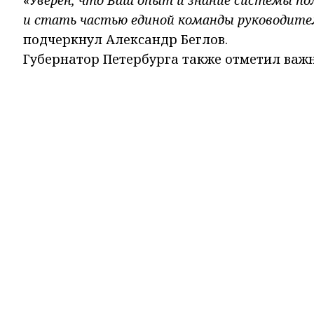
«
Уверен, что Ваш опыт и знание системы по
и стать частью единой команды руководите
подчеркнул Александр Беглов.
Губернатор Петербурга также отметил важн
учреждениями уголовно-исполнительной си
безопасности, соблюдением законности и 
В ходе встречи также обсуждались вопрос
Санкт‑Петербурга и Главного управления Ф
Александр Иванович Фёдоров родился 19 июн
окончил Уфимский юридический институт М
ФСИН России (Рязань). После окончания вуз
назначения в Петербург и Ленобласть руко
областях, награжден медалью ордена «За за
Мы в популярных социальных сетях