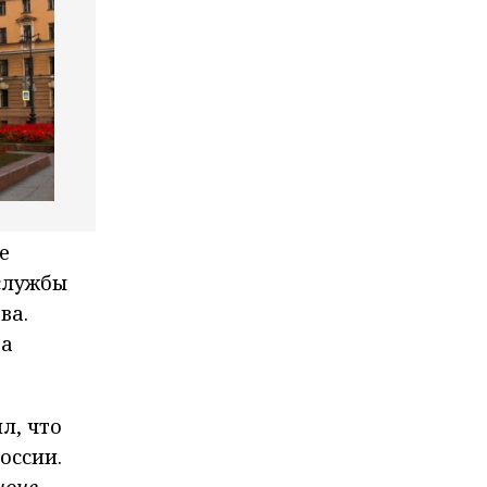
е
службы
ва.
ва
л, что
оссии.