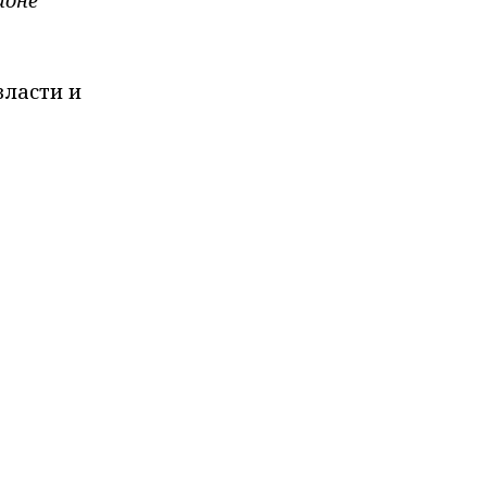
ионе
власти и
чением
6 году
равления
До
ой
 Почета.