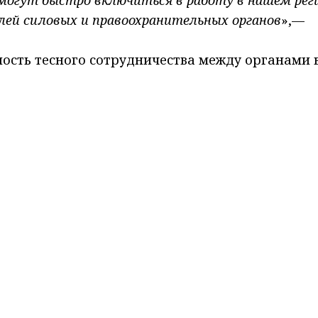
могут быстро включиться в работу в нашем рег
лей силовых и правоохранительных органов
»,—
ость тесного сотрудничества между органами 
стемы при решении задач, связанных с обеспе
социальной адаптацией осужденных.
ы дальнейшего взаимодействия Правительства
СИН по обеспечению правопорядка в регионе.
я 1974 года в Республике Башкортостан. В 199
ВД России. В 2008 году — Академию права и уп
а служит в уголовно-исполнительной системе. 
водил ведомствами в Тамбовской и Свердловск
слуги перед Отечеством» II степени и Орденом