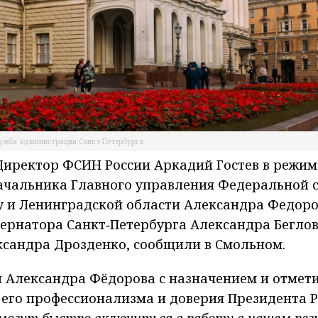
лужба администрации Санкт-Петербурга
 Директор ФСИН России Аркадий Гостев в режим
ачальника Главного управления Федеральной 
у и Ленинградской области Александра Федоро
бернатора Санкт‑Петербурга Александра Бегло
ксандра Дрозденко, сообщили в Смольном.
л Александра Фёдорова с назначением и отмети
 его профессионализма и доверия Президента Р