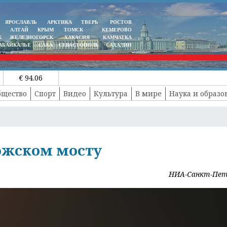
ЯРОСЛАВЛЬ
АРКТИКА
ТВЕРЬ
РОСТОВ
АЛТАЙ
КРЫМ
ТОМСК
КЕМЕРОВО
К
ЖЕЛЕЗНОГОРСК
ХАКАСИЯ
КАМЧАТКА
АБАЙКАЛЬЕ
САХА
СЕВАСТОПОЛЬ
САХАЛИН
€ 94.06
бщество
Спорт
Видео
Культура
В мире
Наука и образо
ожском мосту
НИА-Санкт-Пет