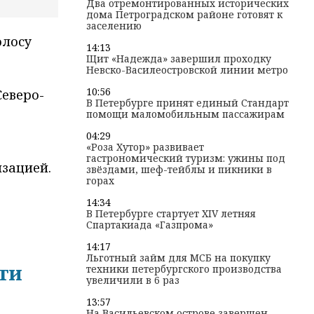
Два отремонтированных исторических
дома Петроградском районе готовят к
заселению
олосу
14:13
Щит «Надежда» завершил проходку
Невско-Василеостровской линии метро
10:56
Северо-
В Петербурге принят единый Стандарт
помощи маломобильным пассажирам
04:29
«Роза Хутор» развивает
гастрономический туризм: ужины под
зацией.
звёздами, шеф-тейблы и пикники в
горах
14:34
В Петербурге стартует XIV летняя
Спартакиада «Газпрома»
14:17
Льготный займ для МСБ на покупку
ти
техники петербургского производства
увеличили в 6 раз
13:57
На Васильевском острове завершен