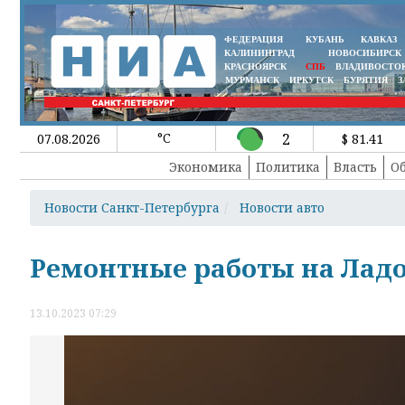
ФЕДЕРАЦИЯ
КУБАНЬ
КАВКАЗ
КАЛИНИНГРАД
НОВОСИБИРСК
КРАСНОЯРСК
СПБ
ВЛАДИВОСТО
МУРМАНСК
ИРКУТСК
БУРЯТИЯ
З
°C
2
07.08.2026
$ 81.41
Экономика
Политика
Власть
О
Новости Санкт-Петербурга
Новости авто
Ремонтные работы на Лад
13.10.2023 07:29