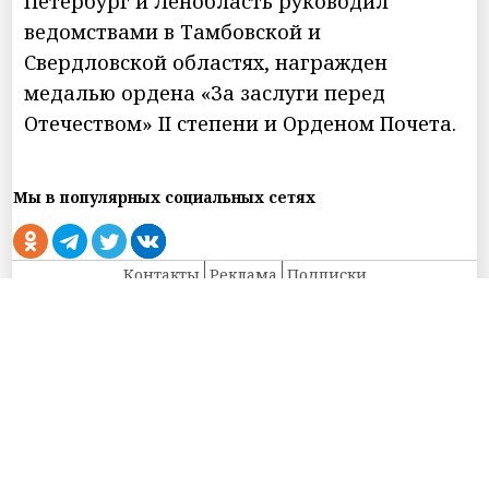
Петербург и Ленобласть руководил
ведомствами в Тамбовской и
Свердловской областях, награжден
медалью ордена «За заслуги перед
Отечеством» II степени и Орденом Почета.
Мы в популярных социальных сетях
Контакты
Реклама
Подписки
Использованы материалы Информационного агентства НИА
«Федерация» свидетельство ИА № ФС77-54328 от 29 мая 2013 года,
выданное Федеральной службой по надзору в сфере связи,
информационных технологий и массовых коммуникаций (Роскомнадзор)