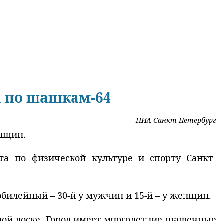
а по шашкам-64
НИА-Санкт-Петербург
енщин.
ета по физической культуре и спорту
Санкт-
билейный – 30-й у мужчин и 15-й – у женщин.
ой доске. Город имеет многолетние шашечные