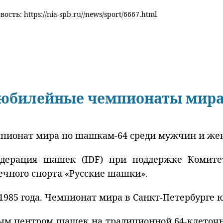
ость: https://nia-spb.ru//news/sport/6667.html
т юбилейные чемпионаты мир
чемпионат мира по шашкам-64 среди мужчин и ж
едерация шашек (IDF) при поддержке Комит
чного спорта «Русские шашки».
1985 года. Чемпионат мира в
Санкт-Петербурге
ю
ым центром шашек на традиционной 64-клеточн