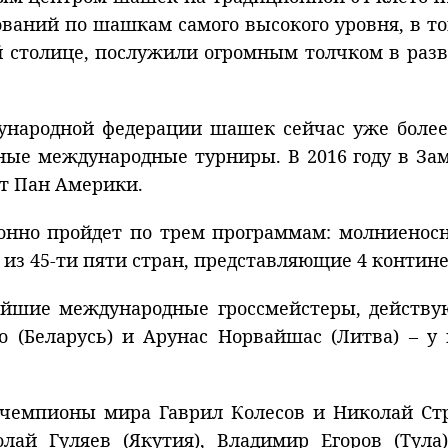
ваний по шашкам самого высокого уровня, в 
ной столице, послужили огромным толчком в р
ародной федерации шашек сейчас уже более 
ые международные турниры. В 2016 году в За
ат Пан Америки.
нно пройдет по трем программам: молниеносно
з 45-ти пяти стран, представляющие 4 континен
нейшие международные гроссмейстеры, действ
о (Беларусь) и Арунас Норвайшас (Литва) – 
чемпионы мира Гаврил Колесов и Николай Стр
лай Гуляев (Якутия), Владимир Егоров (Тула