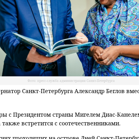
Фото: пресс-служба администрации Санкт-Петербурга
ернатор Санкт-Петербурга Александр Беглов вме
оры с Президентом страны Мигелем Диас-Канел
а также встретится с соотечественниками.
иях проходящих на острове Дней Санкт‑Петербу