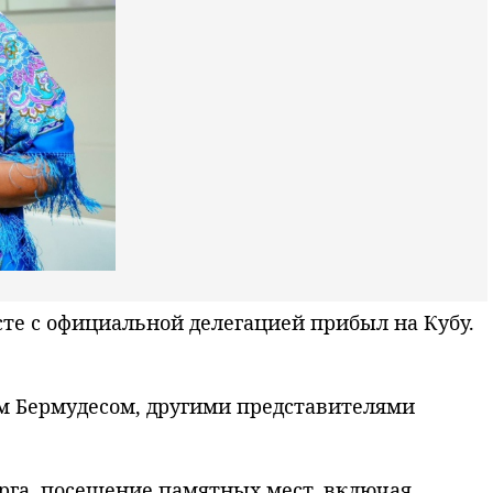
сте с официальной делегацией прибыл на Кубу.
ем Бермудесом, другими представителями
рга, посещение памятных мест, включая