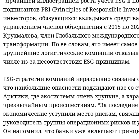
“Ярчайшей иллюстрацией роста учета ESG в п
подписантов PRI (Principles of Responsible In
инвесторов, обязующихся вкладывать средства
управлением членов объединения с 2015 по 2020
Крухмалева, член Глобального международного
трансформации. По ее словам, это имеет самое
крупнейшие логистические компании отказыва
числе из-за несоответствия ESG-принципам.
ESG-стратегии компаний неразрывно связаны с
что наибольшие опасности поджидают нас со с
Арктики, где экосистемы очень хрупкие, а хар
чрезвычайным происшествиям. “За последние 
экономические уступили место рискам, связа
руководитель группы операционных рисков и 
Он напомнил, что банки уже включают принци